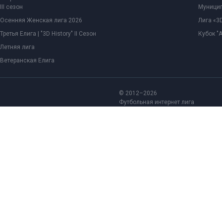
III сезон
Муницип
Осенняя Женская лига 2026
Лига «3D
Третья Елига | "3D History" II Сезон
Кубок "
Летняя лига
Ветеранская Елига
© 2012–2026
Футбольная интернет лига