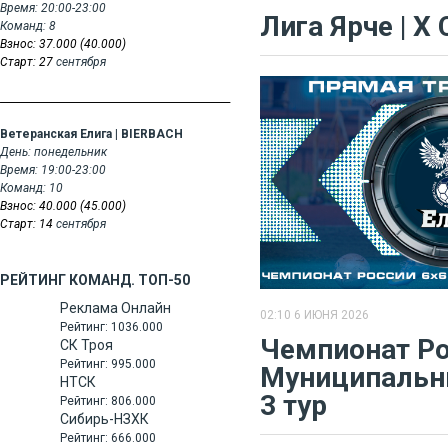
Время: 20:00-23:00
​Лига Ярче | X 
Команд: 8
Взнос: 37.000 (40.000)
Старт: 27
сентября
______________________________________________
Ветеранская Елига | BIERBACH
День:
понедельник
Время: 19:00-23:00
Команд: 10
Взнос: 40.000 (45.000)
Старт: 14
сентября
РЕЙТИНГ КОМАНД. ТОП-50
Реклама Онлайн
02:10 6 ИЮНЯ 2026
Рейтинг:
1036.000
Чемпионат Ро
СК Троя
Рейтинг:
995.000
Муниципальны
НТСК
3 тур
Рейтинг:
806.000
Сибирь-НЗХК
Рейтинг:
666.000