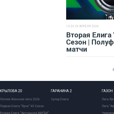
13:33 29 АПРЕЛЯ 2026
​Вторая Елига 
Сезон | Полу
матчи
КРЫЛОВА 20
ГАРАНИНА 2
ГАЗОН
Летняя Женская лига 2026
Супер Елига
Лига Ярч
Первая Елига "Ярче" XII Сезон
Лига "А
Вторая Елига "Автошкола МИГБИ"
Чемпион