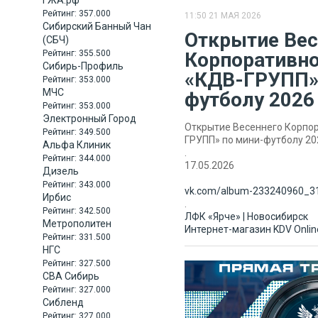
ГЖА.рф
Рейтинг:
357.000
11:50 21 МАЯ 2026
Сибирский Банный Чан
Открытие Вес
(СБЧ)
Рейтинг:
355.500
Корпоративно
Сибирь-Профиль
«КДВ-ГРУПП»
Рейтинг:
353.000
МЧС
футболу 2026
Рейтинг:
353.000
Электронный Город
Открытие Весеннего Корпор
Рейтинг:
349.500
ГРУПП» по мини-футболу 20
Альфа Клиник
.
Рейтинг:
344.000
17.05.2026
Дизель
Рейтинг:
343.000
vk.com/album-233240960_31
Ирбис
.
Рейтинг:
342.500
ЛФК «Ярче» | Новосибирск
Метрополитен
Интернет-магазин KDV Onlin
Рейтинг:
331.500
НГС
Рейтинг:
327.500
СВА Сибирь
Рейтинг:
327.000
Сибленд
Рейтинг:
327.000