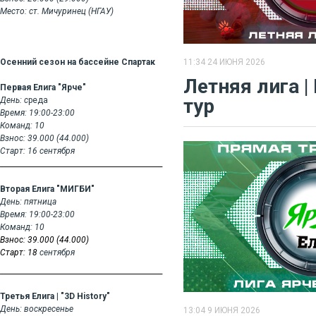
Место: ст. Мичуринец (НГАУ)
11:34 24 ИЮНЯ 2026
Осенний сезон на бассейне Спартак
​Летняя лига |
Первая Елига "Ярче"
тур
День:
с
реда
Время: 19:00-23:00
Команд: 10
Взнос: 39.000 (44.000)
Старт: 16
сентября
______________________________________________
Вторая Елига "МИГБИ"
День:
пятница
Время: 19:00-23:00
Команд: 10
Взнос: 39.000 (44.000)
Старт: 18
сентября
______________________________________________
Третья Елига | "3D History"
День:
воскресенье
13:04 9 ИЮНЯ 2026