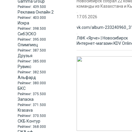
Новосибирск собрал 22 кома
Gamma Group
команды из Казахстана и К
Рейтинг:
439.500
.
Реклама Онлайн 2
17.05.2026
Рейтинг:
403.000
Искра
vk.com/album-233240960_31
Рейтинг:
398.500
.
СибЭСКО
ЛФК «Ярче» | Новосибирск
Рейтинг:
395.000
Интернет-магазин KDV Onlin
Олимпиец
Рейтинг:
387.500
Друзья
Рейтинг:
385.000
Рувикс
Рейтинг:
382.500
Альфард
Рейтинг:
380.000
БКС
Рейтинг:
375.500
Запаска
Рейтинг:
371.500
Krasava
Рейтинг:
370.500
СКБ Контур
Рейтинг:
368.000