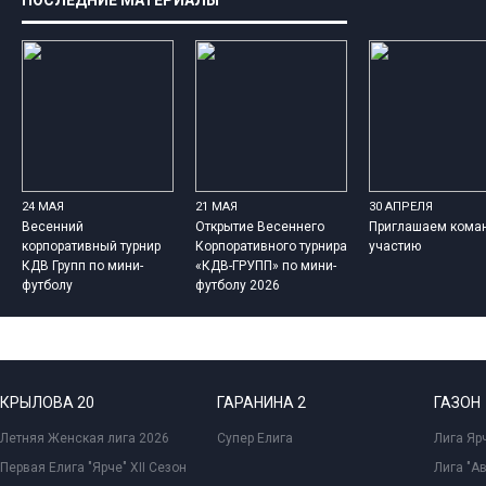
ПОСЛЕДНИЕ МАТЕРИАЛЫ
24 МАЯ
21 МАЯ
30 АПРЕЛЯ
Весенний
Открытие Весеннего
Приглашаем кома
корпоративный турнир
Корпоративного турнира
участию
КДВ Групп по мини-
«КДВ-ГРУПП» по мини-
футболу
футболу 2026
КРЫЛОВА 20
ГАРАНИНА 2
ГАЗОН
Летняя Женская лига 2026
Супер Елига
Лига Ярч
Первая Елига "Ярче" XII Сезон
Лига "А