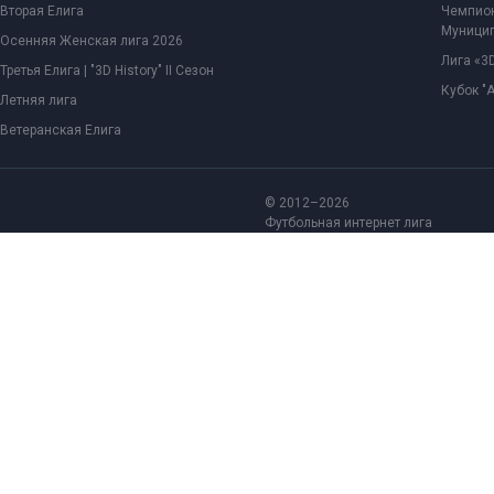
Вторая Елига
Чемпион
Муницип
Осенняя Женская лига 2026
Лига «3D
Третья Елига | "3D History" II Сезон
Кубок "
Летняя лига
Ветеранская Елига
© 2012–2026
Футбольная интернет лига