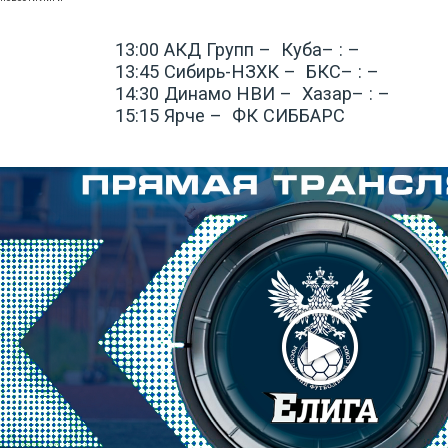
13:00
АКД Групп –
Куба
– : –
13:45
Сибирь-НЗХК –
БКС
– : –
14:30
Динамо НВИ –
Хазар
– : –
15:15
Ярче –
ФК СИББАРС