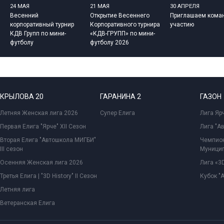
24 МАЯ
21 МАЯ
30 АПРЕЛЯ
Весенний
Открытие Весеннего
Приглашаем кома
корпоративный турнир
Корпоративного турнира
участию
КДВ Групп по мини-
«КДВ-ГРУПП» по мини-
футболу
футболу 2026
КРЫЛОВА 20
ГАРАНИНА 2
ГАЗОН
Летняя Женская лига 2026
Супер Елига
Лига Ярч
Первая Елига "Ярче" XII Сезон
Лига "А
Вторая Елига "Автошкола МИГБИ"
Чемпион
III сезон
Муницип
Осенняя Женская лига 2026
Лига «3D
Третья Елига | "3D History" II Сезон
Кубок "
Летняя лига
Ветеранская Елига