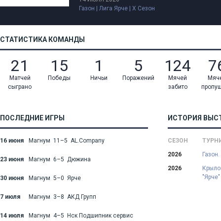
Газон | Лига Ярче | X Сезон
СТАТИСТИКА КОМАНДЫ
21
15
1
5
124
7
Матчей
Победы
Ничьи
Поражений
Мячей
Мяч
сыграно
забито
пропу
ПОСЛЕДНИЕ ИГРЫ
ИСТОРИЯ ВЫС
16 июня
Магнум 11–5 AL.Company
СЕЗОН
ТУРН
2026
Газон.
23 июня
Магнум 6–5 Дюжина
2026
Крылов
"Ярче"
30 июня
Магнум 5–0 Ярче
7 июля
Магнум 3–8 АКД Групп
14 июля
Магнум 4–5 Нск Подшипник сервис