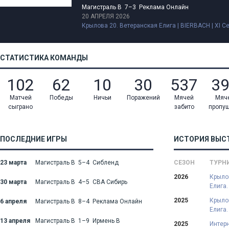
Магистраль В 7–3 Реклама Онлайн
20 АПРЕЛЯ 2026
Крылова 20. Ветеранская Елига | BIERBACH | XI С
СТАТИСТИКА КОМАНДЫ
102
62
10
30
537
3
Матчей
Победы
Ничьи
Поражений
Мячей
Мяч
сыграно
забито
пропу
ПОСЛЕДНИЕ ИГРЫ
ИСТОРИЯ ВЫС
23 марта
Магистраль В 5–4 Сибленд
СЕЗОН
ТУРН
2026
Крыло
30 марта
Магистраль В 4–5 СВА Сибирь
Елига.
2025
Крыло
6 апреля
Магистраль В 8–4 Реклама Онлайн
Елига.
13 апреля
Магистраль В 1–9 Ирмень В
2025
Интерн