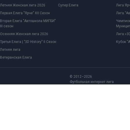
Летняя Женская лига 2026
Супер Елига
Лига Ярч
Первая Елига "Ярче" XII Сезон
Лига "А
Вторая Елига "Автошкола МИГБИ"
Чемпион
III сезон
Муницип
Осенняя Женская лига 2026
Лига «3D
Третья Елига | "3D History" II Сезон
Кубок "
Летняя лига
Ветеранская Елига
© 2012–2026
Футбольная интернет лига