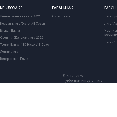
КРЫЛОВА 20
ГАРАНИНА 2
ГАЗОН
Летняя Женская лига 2026
Супер Елига
Лига Ярч
Первая Елига "Ярче" XII Сезон
Лига "А
Вторая Елига
Чемпион
Муницип
Осенняя Женская лига 2026
Лига «3D
Третья Елига | "3D History" II Сезон
Летняя лига
Ветеранская Елига
© 2012–2026
Футбольная интернет лига