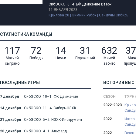
СибЭСКО 5–4 БФ Движение Вверх
11 ЯНВАРЯ 2023
Крылова 20 | Зимний кубок | Сандуны Сибирь
СТАТИСТИКА КОМАНДЫ
117
72
14
31
632
3
Матчей
Победы
Ничьи
Поражений
Мячей
Мяч
сыграно
забито
пропу
ПОСЛЕДНИЕ ИГРЫ
ИСТОРИЯ ВЫС
7 декабря
СибЭСКО 10–1 ФК Движение
СЕЗОН
ТУРН
2022-2023
Крылов
14 декабря
СибЭСКО 11–4 Сибирь-НЗХК
Санду
2022
Интерн
21 декабря
СибЭСКО 5–2 НЗХК-Инструмент
Санду
28 декабря
СибЭСКО 4–1 Альфард
2022
Газон.