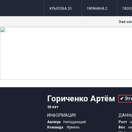
КРЫЛОВА 20
ГАРАНИНА 2
ГАЗО
Зал сл
Гориченко Артём
✔ Эт
36 лет
ИНФОРМАЦИЯ
ДАНН
Амплуа
Нападающий
Рост
н
Команда
Ирмень
Вес
не