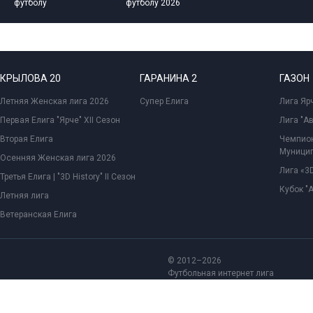
футболу
футболу 2026
КРЫЛОВА 20
ГАРАНИНА 2
ГАЗОН
Летняя Женская лига 2026
Супер Елига
Лига Ярч
Первая Елига "Ярче" XII Сезон
Лига "А
Вторая Елига
Чемпион
Муницип
Осенняя Женская лига 2026
Лига «3D
Третья Елига | "3D History" II Сезон
Кубок "
Летняя лига
Ветеранская Елига
© 2012–2026
Футбольная интернет лига