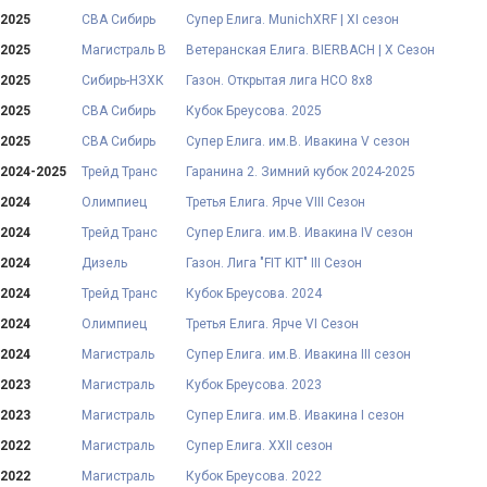
2025
СВА Сибирь
Супер Елига. MunichXRF | XI сезон
2025
Магистраль В
Ветеранская Елига. BIERBACH | X Сезон
2025
Сибирь-НЗХК
Газон. Открытая лига НСО 8х8
2025
СВА Сибирь
Кубок Бреусова. 2025
2025
СВА Сибирь
Супер Елига. им.В. Ивакина V сезон
2024-2025
Трейд Транс
Гаранина 2. Зимний кубок 2024-2025
2024
Олимпиец
Третья Елига. Ярче VIII Сезон
2024
Трейд Транс
Супер Елига. им.В. Ивакина IV сезон
2024
Дизель
Газон. Лига "FIT KIT" III Сезон
2024
Трейд Транс
Кубок Бреусова. 2024
2024
Олимпиец
Третья Елига. Ярче VI Сезон
2024
Магистраль
Супер Елига. им.В. Ивакина III сезон
2023
Магистраль
Кубок Бреусова. 2023
2023
Магистраль
Супер Елига. им.В. Ивакина I сезон
2022
Магистраль
Супер Елига. XXII сезон
2022
Магистраль
Кубок Бреусова. 2022