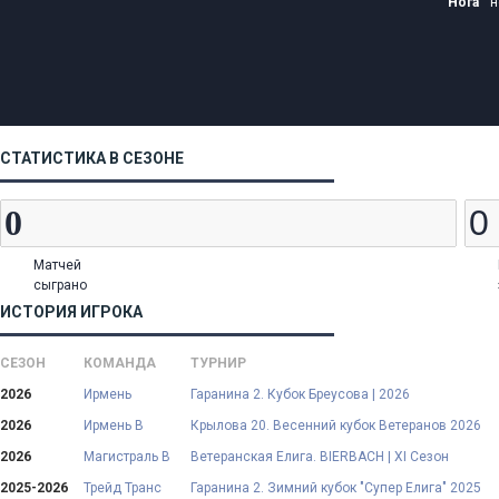
Нога
н
СТАТИСТИКА В СЕЗОНЕ
Матчей
сыграно
ИСТОРИЯ ИГРОКА
СЕЗОН
КОМАНДА
ТУРНИР
2026
Ирмень
Гаранина 2. Кубок Бреусова | 2026
2026
Ирмень В
Крылова 20. Весенний кубок Ветеранов 2026
2026
Магистраль В
Ветеранская Елига. BIERBACH | XI Сезон
2025-2026
Трейд Транс
Гаранина 2. Зимний кубок "Супер Елига" 2025