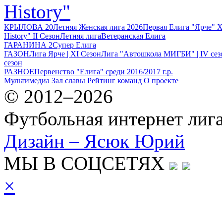
History"
КРЫЛОВА 20
Летняя Женская лига 2026
Первая Елига "Ярче" X
History" II Сезон
Летняя лига
Ветеранская Елига
ГАРАНИНА 2
Супер Елига
ГАЗОН
Лига Ярче | XI Сезон
Лига "Автошкола МИГБИ" | IV сез
сезон
РАЗНОЕ
Первенство "Елига" среди 2016/2017 г.р.
Мультимедиа
Зал славы
Рейтинг команд
О проекте
© 2012–2026
Футбольная интернет лиг
Дизайн – Ясюк Юрий
МЫ В СОЦСЕТЯХ
×