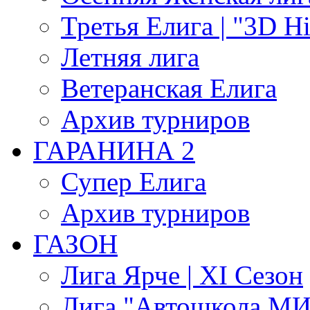
Третья Елига | "3D Hi
Летняя лига
Ветеранская Елига
Архив турниров
ГАРАНИНА 2
Супер Елига
Архив турниров
ГАЗОН
Лига Ярче | XI Сезон
Лига "Автошкола МИГ