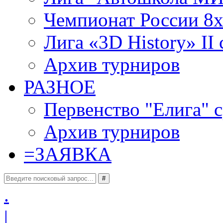
Чемпионат России 8x
Лига «3D History» II 
Архив турниров
РАЗНОЕ
Первенство "Елига" с
Архив турниров
=
ЗАЯВКА
#
.
|