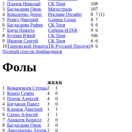
2
Плахов Николай
СК Троя
10
8
3
Багдасарян Овик
Магистраль
10
7
4
Коваленко Денис
Реклама Онлайн
8
7
(1)
5
Ремез Дмитрий
Gamma Group
8
7
6
Багдасарян Рафик
СК Троя
9
6
7
Баула Никита
Сибирь-НЗХК
9
6
8
Бутрин Юрий
СК Троя
10
6
9
Иванов Сергей
СК Троя
6
6
10
Тарновский Никита
ТК Русский Продукт
9
6
Полный список бомбардиров
Фолы
ЖК
КК
1
Комаревцев Степан
2
1
2
Конец Семён
4
0
3
Попов Алексей
4
0
4
Богданов Павел
3
0
5
Климов Дмитрий
1
1
6
Сахно Алексей
1
1
7
Аникеев Кирилл
2
0
8
Багдасарян Овик
2
0
9
Дмитриенко Артем
2
0