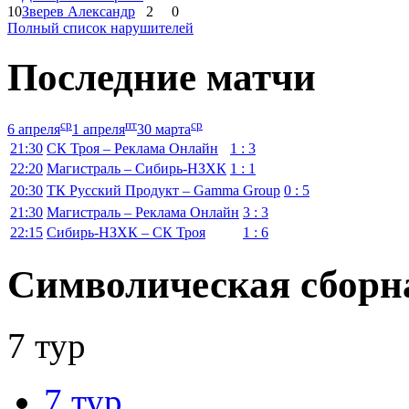
10
Зверев Александр
2
0
Полный список нарушителей
Последние матчи
ср
пт
ср
6 апреля
1 апреля
30 марта
21:30
СК Троя – Реклама Онлайн
1 : 3
22:20
Магистраль – Сибирь-НЗХК
1 : 1
20:30
ТК Русский Продукт – Gamma Group
0 : 5
21:30
Магистраль – Реклама Онлайн
3 : 3
22:15
Сибирь-НЗХК – СК Троя
1 : 6
Символическая сборн
7 тур
7 тур