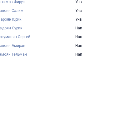
ахимов Фируз
Унв
алоян Салим
Унв
ароян Юрик
Унв
вдоян Сурик
Нап
рзуманян Сергей
Нап
олоян Амиран
Нап
амоян Тельман
Нап