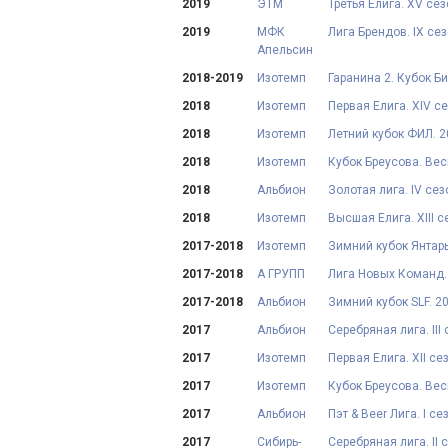
2019
ЭТМ
Третья Елига. XV сез
2019
МФК
Лига Брендов. IX се
Апельсин
2018-2019
Изотемп
Гаранина 2. Кубок 
2018
Изотемп
Первая Елига. XIV с
2018
Изотемп
Летний кубок ФИЛ. 
2018
Изотемп
Кубок Бреусова. Вес
2018
Альбион
Золотая лига. IV сез
2018
Изотемп
Высшая Елига. XIII с
2017-2018
Изотемп
Зимний кубок Янтарь
2017-2018
А ГРУПП
Лига Новых Команд. 
2017-2018
Альбион
Зимний кубок SLF. 2
2017
Альбион
Серебряная лига. III
2017
Изотемп
Первая Елига. XII се
2017
Изотемп
Кубок Бреусова. Вес
2017
Альбион
Пэт & Beer Лига. I се
2017
Сибирь-
Серебряная лига. II 