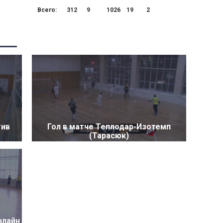
Всего:
312
9
1026
19
2
тив
Гол в матче Теплодар-Изотемп
(Тарасюк)
нлайн