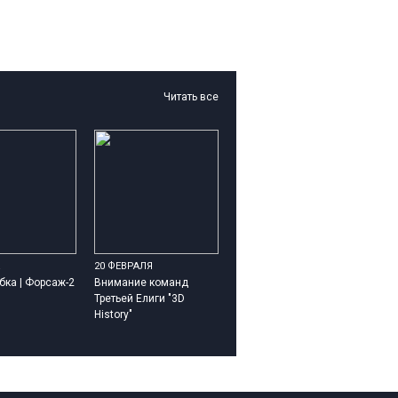
Читать все
20 ФЕВРАЛЯ
бка | Форсаж-2
Внимание команд
Третьей Елиги "3D
History"