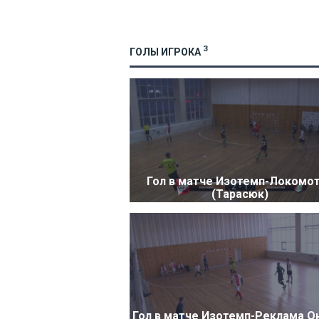
3
ГОЛЫ ИГРОКА
Гол в матче Изотемп-Локомо
(Тарасюк)
Гол в матче Изотемп-Реклама О