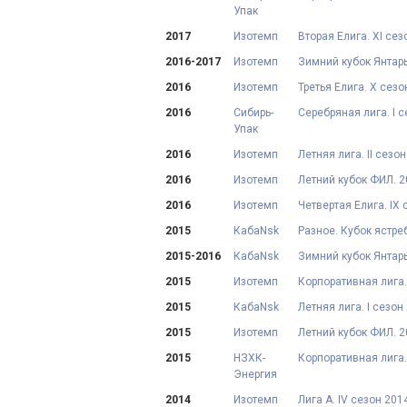
Упак
2017
Изотемп
Вторая Елига. XI сез
2016-2017
Изотемп
Зимний кубок Янтарь
2016
Изотемп
Третья Елига. X сезо
2016
Сибирь-
Серебряная лига. I 
Упак
2016
Изотемп
Летняя лига. II сезо
2016
Изотемп
Летний кубок ФИЛ. 
2016
Изотемп
Четвертая Елига. IX 
2015
КабаNsk
Разное. Кубок ястре
2015-2016
КабаNsk
Зимний кубок Янтарь
2015
Изотемп
Корпоративная лига. 
2015
КабаNsk
Летняя лига. I сезон
2015
Изотемп
Летний кубок ФИЛ. 
2015
НЗХК-
Корпоративная лига.
Энергия
2014
Изотемп
Лига А. IV сезон 201