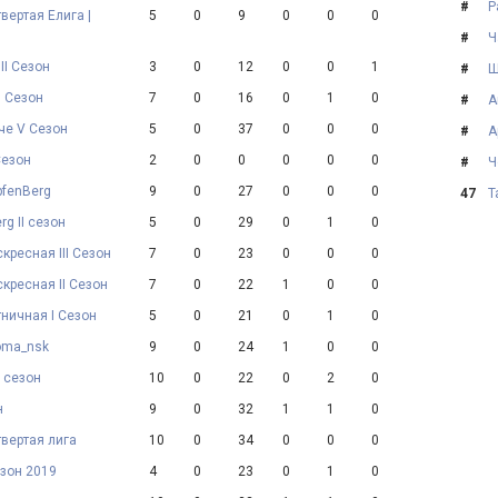
#
Р
вертая Елига |
5
0
9
0
0
0
#
Ч
II Сезон
3
0
12
0
0
1
#
Ш
I Сезон
7
0
16
0
1
0
#
А
че V Сезон
5
0
37
0
0
0
#
А
Сезон
2
0
0
0
0
0
#
Ч
pfenBerg
9
0
27
0
0
0
47
Т
rg II сезон
5
0
29
0
1
0
кресная III Сезон
7
0
23
0
0
0
скресная II Сезон
7
0
22
1
0
0
тничная I Сезон
5
0
21
0
1
0
Joma_nsk
9
0
24
1
0
0
X сезон
10
0
22
0
2
0
н
9
0
32
1
1
0
твертая лига
10
0
34
0
0
0
езон 2019
4
0
23
0
1
0