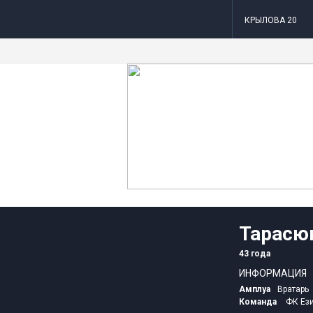
КРЫЛОВА 20
Тарасю
43 года
ИНФОРМАЦИЯ
Амплуа
Вратарь
Команда
ФК Ез