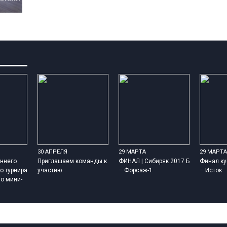
30 АПРЕЛЯ
29 МАРТА
29 МАРТА
ннего
Приглашаем команды к
ФИНАЛ | Сибиряк 2017 Б
Финал ку
о турнира
участию
– Форсаж-1
– Исток
о мини-