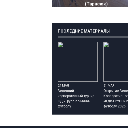
(Тарасюк)
ПОСЛЕДНИЕ МАТЕРИАЛЫ
24 МАЯ
21 МАЯ
Весенний
Открытие Весе
корпоративный турнир
Корпоративног
КДВ Групп по мини-
«КДВ-ГРУПП» п
футболу
футболу 2026