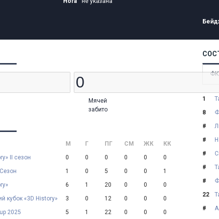
Нога
не указана
Бейд
СОС
ФК
1
Т
Мячей
забито
8
Ф
#
Л
#
Н
М
Г
ПГ
СМ
ЖК
КК
#
С
ry» II сезон
0
0
0
0
0
0
#
Т
 Сезон
1
0
5
0
0
1
#
Ф
ry»
6
1
20
0
0
0
22
Т
й кубок «3D History»
3
0
12
0
0
0
#
А
Cup 2025
5
1
22
0
0
0