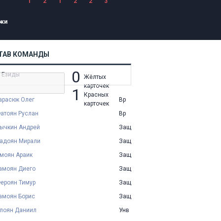
1
2
1
2
2
3
жи
ТАВ КОМАНДЫ
0
 Езиды
Жёлтых
карточек
1
Красных
арасюк Олег
Вр
карточек
атоян Руслан
Вр
ычкин Андрей
Защ
адоян Мирали
Защ
моян Араик
Защ
амоян Диего
Защ
ероян Тимур
Защ
амоян Борис
Защ
лоян Даниил
Унв