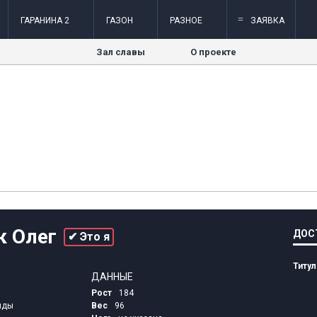
=
ГАРАНИНА 2
ГАЗОН
РАЗНОЕ
ЗАЯВКА
Зал славы
О проекте
к Олег
ДОС
✔ Это я
Титу
ДАННЫЕ
Рост
184
иды
Вес
96