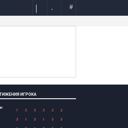
|
#
.
ТИЖЕНИЯ ИГРОКА
лы
1
3
3
3
2
2
3
1
3
1
3
3