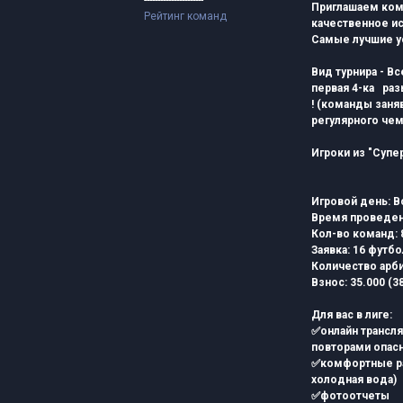
----------------------
Приглашаем кома
Рейтинг команд
качественное ис
Самые лучшие ус
Вид турнира - В
первая 4-ка ра
!
(команды заняв
регулярного чем
Игроки из "Супер
Игровой день
: 
Время проведен
Кол-во команд: 
Заявка: 16 футб
Количество арби
Взнос: 35.000 (3
Для вас в лиге:
✅
онлайн трансл
повторами опасн
✅комфортные ра
холодная вода)
✅фотоотчеты