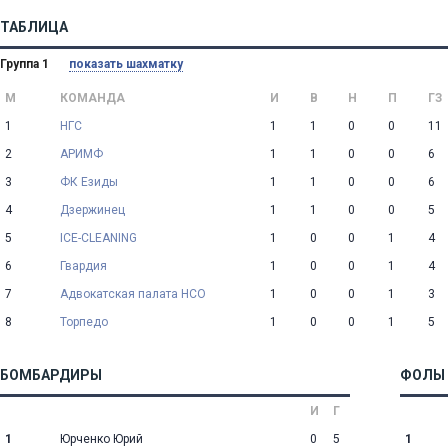
ТАБЛИЦА
Группа 1
показать шахматку
М
КОМАНДА
И
В
Н
П
ГЗ
1
НГС
1
1
0
0
11
2
АРИМФ
1
1
0
0
6
3
ФК Езиды
1
1
0
0
6
4
Дзержинец
1
1
0
0
5
5
ICE-CLEANING
1
0
0
1
4
6
Гвардия
1
0
0
1
4
7
Адвокатская палата НСО
1
0
0
1
3
8
Торпедо
1
0
0
1
5
БОМБАРДИРЫ
ФОЛЫ
И
Г
1
Юрченко Юрий
0
5
1