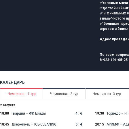
✅топовые мячи 
✅достойный нагр
✅ В финальных м
тайма-Чистого в
✅ Большая парко
игроков и боле
Адрес проведени
По всем вопрос
8-923-191-05-25
КАЛЕНДАРЬ
Чемпионат. 1 тур
Чемпионат. 2 тур
Чемпионат. 3 тур
2 августа
18:00
Гвардия – ФК Езиды
4 : 6
19:30
Торпедо – НГ
18:45
Дзержинец – ICE-CLEANING
5 : 4
20:15
АРИМФ – Адв