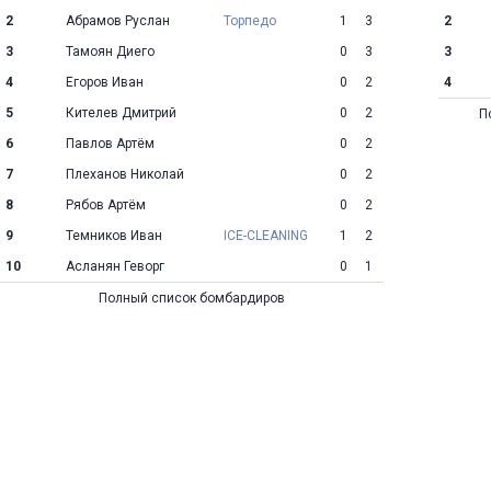
2
Абрамов Руслан
Торпедо
1
3
2
3
Тамоян Диего
0
3
3
4
Егоров Иван
0
2
4
5
Кителев Дмитрий
0
2
П
6
Павлов Артём
0
2
7
Плеханов Николай
0
2
8
Рябов Артём
0
2
9
Темников Иван
ICE-CLEANING
1
2
10
Асланян Геворг
0
1
Полный список бомбардиров