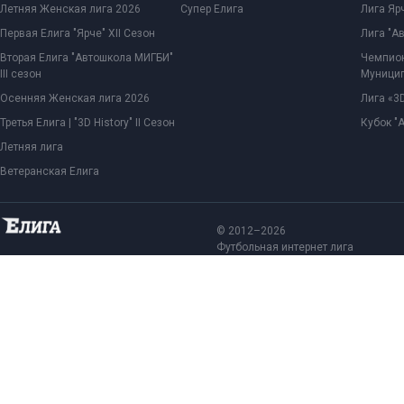
Летняя Женская лига 2026
Супер Елига
Лига Ярч
Первая Елига "Ярче" XII Сезон
Лига "А
Вторая Елига "Автошкола МИГБИ"
Чемпион
III сезон
Муницип
Осенняя Женская лига 2026
Лига «3D
Третья Елига | "3D History" II Сезон
Кубок "
Летняя лига
Ветеранская Елига
© 2012–2026
Футбольная интернет лига