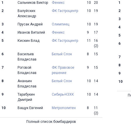
1
Сальников Виктор
Феникс
10
20
1
2
Валуйских
ФК Гастроцентр
10
19
2
Александр
3
3
Прусак Андрей
Олимпиец
10
19
4
4
Иванов Виталий
Феникс
9
17
5
5
Кискин Влад
ФК Гастроцентр
11
16
6
(2)
6
Васильев
Белый Слон
8
15
7
Владислав
8
7
Роговой
ФК Правовое
9
15
Владислав
решение
9
8
Ананьин
Белый Слон
10
14
10
Владислав
9
Тарабукин
Сибирь-НЗХК
10
14
П
Дмитрий
10
Ващук Евгений
Метрополитен
8
11
(2)
Полный список бомбардиров