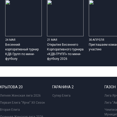
24 МАЯ
21 МАЯ
30 АПРЕЛЯ
Весенний
Открытие Весеннего
Приглашаем кома
корпоративный турнир
Корпоративного турнира
участию
КДВ Групп по мини-
«КДВ-ГРУПП» по мини-
футболу
футболу 2026
КРЫЛОВА 20
ГАРАНИНА 2
ГАЗОН
Летняя Женская лига 2026
Супер Елига
Лига Ярч
Первая Елига "Ярче" XII Сезон
Лига "А
Вторая Елига
Чемпион
Муницип
Осенняя Женская лига 2026