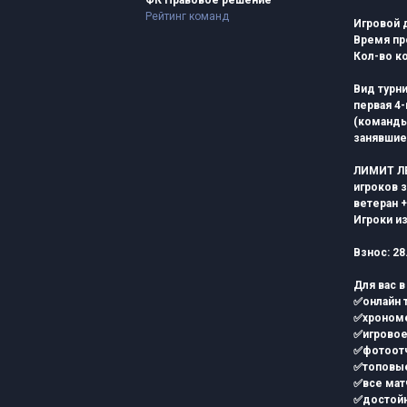
ФК Правовое решение
Рейтинг команд
Игровой 
Время про
Кол-во к
Вид турни
первая 4
(команды
занявшие 
ЛИМИТ ЛЕ
игроков 
ветеран +
Игроки из
Взнос: 28
Для вас в
✅онлайн 
✅хроном
✅игровое
✅фотоотч
✅топовые
✅все мат
✅достойн