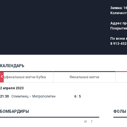
Заявка: 1
Количест
Адрес пр
Покрытие
По всем 
8 913-452
КАЛЕНДАРЬ
Ô
олуфинальные матчи Кубка
Финальные матчи
2 апреля 2023
21:30
Олимпиец – Метрополитен
6 : 5
БОМБАРДИРЫ
ФОЛЫ
И
Г