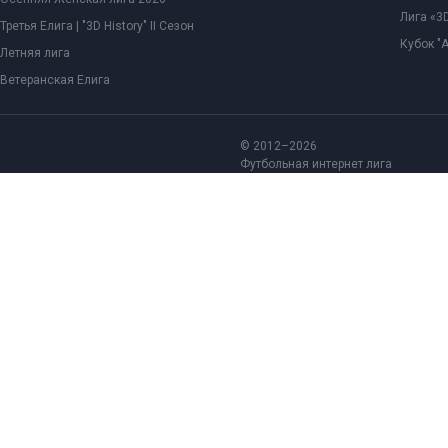
Лига «3D
Третья Елига | "3D History" II Сезон
Кубок "
Летняя лига
Ветеранская Елига
© 2012–2026
Футбольная интернет лига