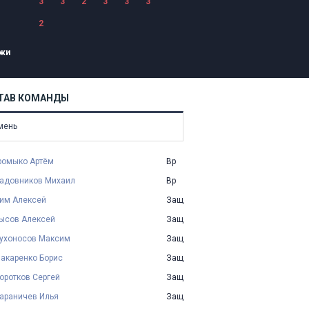
3
3
2
3
3
3
2
жи
ТАВ КОМАНДЫ
мень
ромыко Артём
Вр
адовников Михаил
Вр
им Алексей
Защ
ысов Алексей
Защ
ухоносов Максим
Защ
акаренко Борис
Защ
оротков Сергей
Защ
араничев Илья
Защ