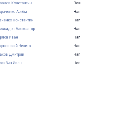
авлов Константин
Защ
ориченко Артём
Нап
аченко Константин
Нап
ескидов Александр
Нап
рлов Иван
Нап
арновский Никита
Нап
ахов Дмитрий
Нап
агибин Иван
Нап