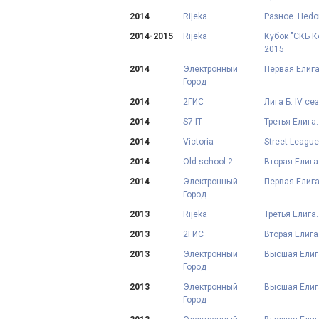
2014
Rijeka
Разное. Hedon
2014-2015
Rijeka
Кубок "СКБ Ко
2015
2014
Электронный
Первая Елига
Город
2014
2ГИС
Лига Б. IV се
2014
S7 IT
Третья Елига.
2014
Victoria
Street League
2014
Old school 2
Вторая Елига
2014
Электронный
Первая Елига
Город
2013
Rijeka
Третья Елига.
2013
2ГИС
Вторая Елига
2013
Электронный
Высшая Елига
Город
2013
Электронный
Высшая Елига.
Город