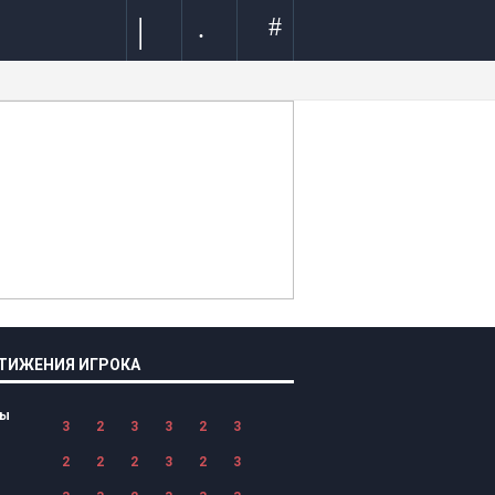
|
#
.
ТИЖЕНИЯ ИГРОКА
лы
3
2
3
3
2
3
2
2
2
3
2
3