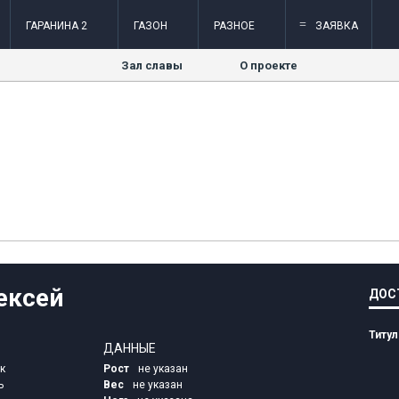
=
ГАРАНИНА 2
ГАЗОН
РАЗНОЕ
ЗАЯВКА
Зал славы
О проекте
ексей
ДОС
Титу
ДАННЫЕ
к
Рост
не указан
ь
Вес
не указан