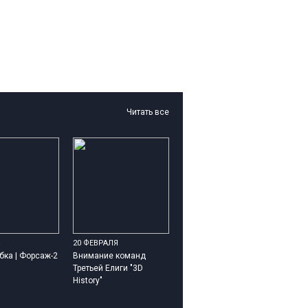
Читать все
20 ФЕВРАЛЯ
бка | Форсаж-2
Внимание команд
Третьей Елиги "3D
History"