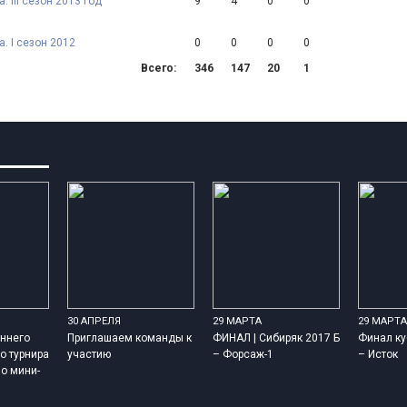
 III сезон 2013 год
9
4
0
0
. I сезон 2012
0
0
0
0
Всего:
346
147
20
1
30 АПРЕЛЯ
29 МАРТА
29 МАРТА
ннего
Приглашаем команды к
ФИНАЛ | Сибиряк 2017 Б
Финал ку
о турнира
участию
– Форсаж-1
– Исток
о мини-