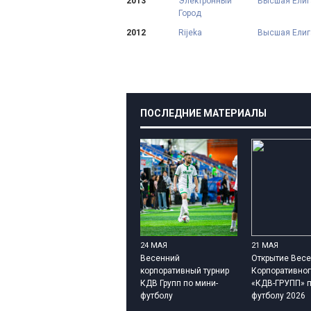
2013
Электронный
Высшая Елига.
Город
2012
Rijeka
Высшая Елига
ПОСЛЕДНИЕ МАТЕРИАЛЫ
24 МАЯ
21 МАЯ
Весенний
Открытие Весе
корпоративный турнир
Корпоративног
КДВ Групп по мини-
«КДВ-ГРУПП» п
футболу
футболу 2026