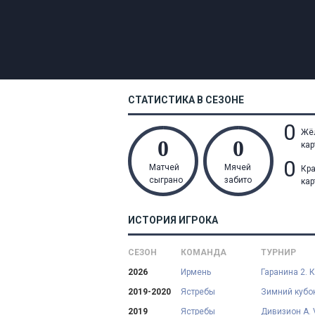
СТАТИСТИКА В СЕЗОНЕ
0
Жё
кар
0
Матчей
Мячей
Кр
сыграно
забито
кар
ИСТОРИЯ ИГРОКА
СЕЗОН
КОМАНДА
ТУРНИР
2026
Ирмень
Гаранина 2. 
2019-2020
Ястребы
Зимний кубок
2019
Ястребы
Дивизион А. 