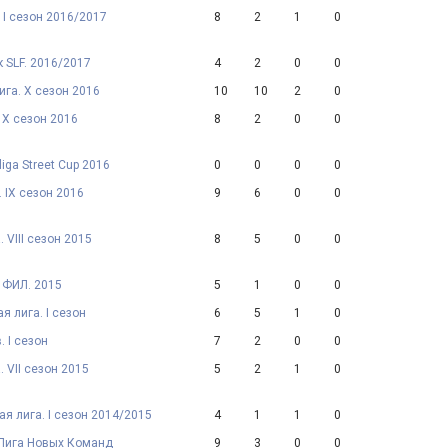
 I сезон 2016/2017
8
2
1
0
 SLF. 2016/2017
4
2
0
0
ига. X сезон 2016
10
10
2
0
. X сезон 2016
8
2
0
0
Eliga Street Cup 2016
0
0
0
0
. IX сезон 2016
9
6
0
0
 VIII сезон 2015
8
5
0
0
 ФИЛ. 2015
5
1
0
0
я лига. I сезон
6
5
1
0
. I сезон
7
2
0
0
. VII сезон 2015
5
2
1
0
 лига. I сезон 2014/2015
4
1
1
0
 Лига Новых Команд
9
3
0
0