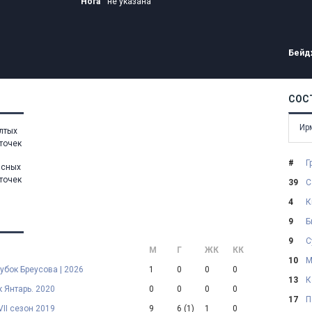
Нога
не указана
Бейд
СОС
Ир
лтых
точек
#
Г
асных
точек
39
С
4
К
9
Б
9
С
М
Г
ЖК
КК
10
М
Кубок Бреусова | 2026
1
0
0
0
13
К
 Янтарь. 2020
0
0
0
0
17
П
VII сезон 2019
9
6
(1)
1
0