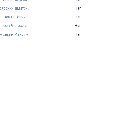
оярских Дмитрий
Нап
ванов Евгений
Нап
верев Вячеслав
Нап
оловкин Максим
Нап