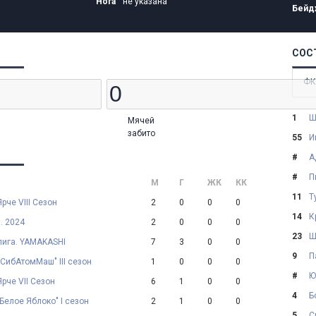
Нога
не указана
Бейд
СОС
ФК
1
Ш
Мячей
забито
55
И
#
А
#
П
М
Г
ЖК
КК
11
Т
Ярче VIII Сезон
2
0
0
0
14
К
. 2024
2
0
0
0
23
Ш
лига. YAMAKASHI
7
3
0
0
9
П
"СибАтомМаш" III сезон
1
0
0
0
#
Ю
Ярче VII Сезон
6
1
0
0
4
Б
"Белое Яблоко" I сезон
2
1
0
0
5
С