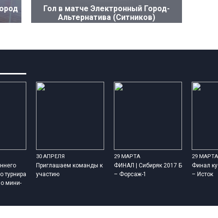
Город
Гол в матче Электронный Город-
Альтернатива (Ситников)
30 АПРЕЛЯ
29 МАРТА
29 МАРТА
ннего
Приглашаем команды к
ФИНАЛ | Сибиряк 2017 Б
Финал ку
о турнира
участию
– Форсаж-1
– Исток
о мини-