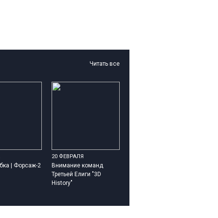
Читать все
20 ФЕВРАЛЯ
бка | Форсаж-2
Внимание команд
Третьей Елиги "3D
History"