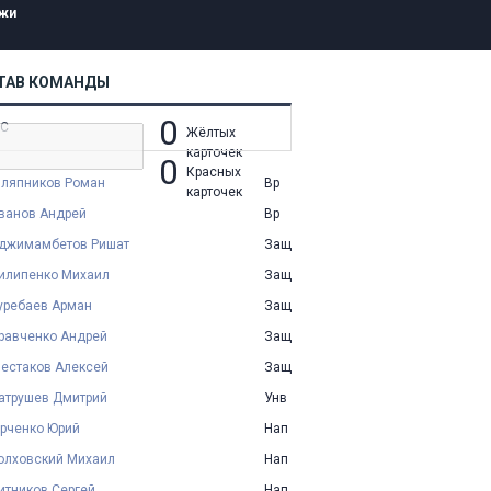
жи
ТАВ КОМАНДЫ
0
С
Жёлтых
карточек
0
Красных
ляпников Роман
Вр
карточек
ванов Андрей
Вр
джимамбетов Ришат
Защ
илипенко Михаил
Защ
уребаев Арман
Защ
равченко Андрей
Защ
естаков Алексей
Защ
атрушев Дмитрий
Унв
рченко Юрий
Нап
олховский Михаил
Нап
итников Сергей
Нап