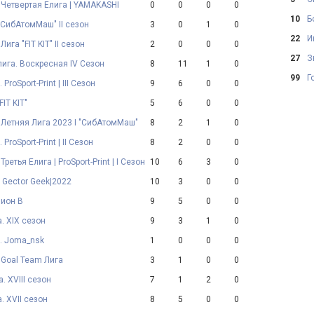
 Четвертая Елига | YAMAKASHI
0
0
0
0
10
Б
"СибАтомМаш" II сезон
3
0
1
0
22
И
ига "FIT KIT" II сезон
2
0
0
0
27
З
лига. Воскресная IV Сезон
8
11
1
0
99
Г
 ProSport-Print | III Сезон
9
6
0
0
FIT KIT"
5
6
0
0
 Летняя Лига 2023 I "СибАтомМаш"
8
2
1
0
 ProSport-Print | II Сезон
8
2
0
0
ретья Елига | ProSport-Print | I Сезон
10
6
3
0
 Gector Geek|2022
10
3
0
0
зион В
9
5
0
0
. XIX сезон
9
3
1
0
а. Joma_nsk
1
0
0
0
 Goal Team Лига
3
1
0
0
. XVIII сезон
7
1
2
0
. XVII сезон
8
5
0
0