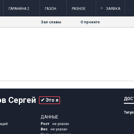
=
ГАРАНИНА 2
ГАЗОН
РАЗНОЕ
ЗАЯВКА
Зал славы
О проекте
в Сергей
ДОС
✔ Это я
Титу
ДАННЫЕ
ющий
Рост
не указан
Вес
не указан