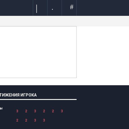
|
#
.
ТИЖЕНИЯ ИГРОКА
лы
3
2
3
2
2
3
2
2
3
3