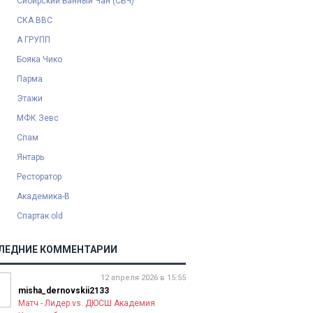
Сибирский Банный Чан (СБЧ)
СКА ВВС
А ГРУПП
Бояка Чико
Парма
Этажи
МФК Зевс
Спам
Янтарь
Ресторатор
Академика-В
Спартак old
ЛЕДНИЕ КОММЕНТАРИИ
12 апреля 2026 в 15:55
misha_dernovskii2133
Матч - Лидер vs. ДЮСШ Академия