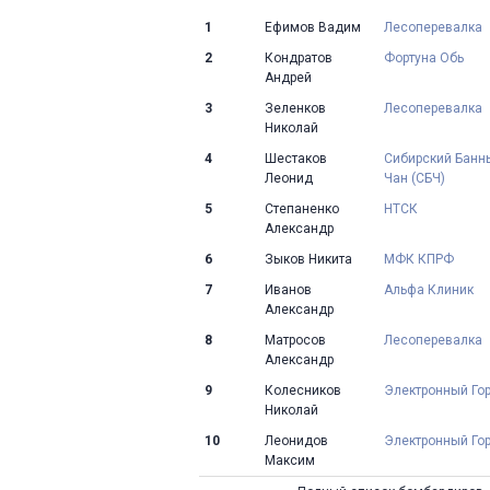
1
Ефимов Вадим
Лесоперевалка
2
Кондратов
Фортуна Обь
Андрей
3
Зеленков
Лесоперевалка
Николай
4
Шестаков
Сибирский Банн
Леонид
Чан (СБЧ)
5
Степаненко
НТСК
Александр
6
Зыков Никита
МФК КПРФ
7
Иванов
Альфа Клиник
Александр
8
Матросов
Лесоперевалка
Александр
9
Колесников
Электронный Го
Николай
10
Леонидов
Электронный Го
Максим