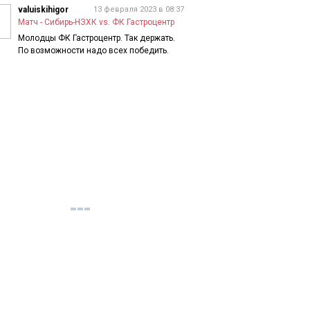
valuiskihigor
13 февраля 2023 в 08:37
Матч - Сибирь-НЗХК vs. ФК Гастроцентр
Молодцы ФК Гастроцентр. Так держать.
По возможности надо всех победить.