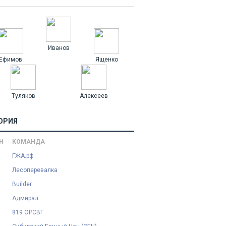
Иванов
Ефимов
Ященко
Туляков
Алексеев
ОРИЯ
Н
КОМАНДА
ГЖА.рф
Лесоперевалка
Builder
Адмирал
819 ОРСВГ