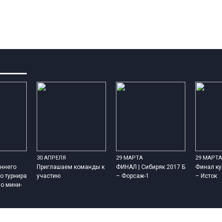
30 АПРЕЛЯ
29 МАРТА
29 МАРТА
ннего
Приглашаем команды к
ФИНАЛ | Сибиряк 2017 Б
Финал ку
о турнира
участию
– Форсаж-1
– Исток
о мини-