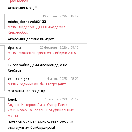
Краснообск
Академия мощь!!
12 апреля 2026 в 15:49
misha_dernovskii2133
Матч - Лидер vs. ДЮСШ Академия
Краснообск
Академия должна выиграть
dpa_ieu
23 февраля 2026 в 09:15
Матч - Чкаловец-орион vs. Сибиряк 2015
Б
12 гол забил Дейч Александр, а не
Хребтов.
valuiskihigor
4 июля 2025 в 08:29
Матч - Родники vs. ФК Гастроцентр
Молодцы Гастроцентр
lensk
15 марта 2023 в 21:17
Видео - Интернет Лига. Супер Елига |
им.В. Ивакина I сезон. Полуфинальные
матчи
Потапов был на Чемпионате Якутии - и
стал лучшим бомбардиром!