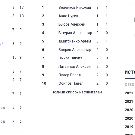
9
17
1
Зеленков Николай
3
1
8
13
2
Авас Нурик
1
1
3
Бысов Алексей
1
1
7
9
4
Батурин Александр
2
0
5
Дмитриенко Артем
0
1
ый
3
9
6
Зверев Александр
2
0
10
8
7
Зыков Никита
2
0
8
Литвинов Алексей
2
0
8
7
ИСТ
9
Лютер Павел
2
0
9
7
10
Осипов Павел
2
0
СЕЗО
Полный список нарушителей
2021
7
7
2021
род
5
6
2020
2020
род
7
6
2019