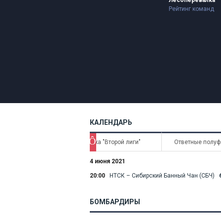
Лесоперевалка
Рейтинг команд
КАЛЕНДАРЬ
Ô
матчи
Финал Кубка "Второй лиги"
Ответные полуф
4 июня 2021
20:00
НТСК – Сибирский Банный Чан (СБЧ)
БОМБАРДИРЫ