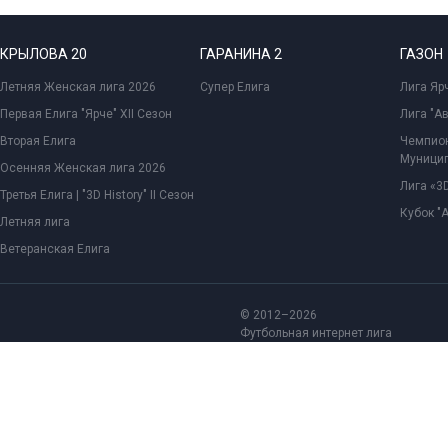
КРЫЛОВА 20
ГАРАНИНА 2
ГАЗОН
Летняя Женская лига 2026
Супер Елига
Лига Ярч
Первая Елига "Ярче" XII Сезон
Лига "А
Вторая Елига
Чемпион
Муницип
Осенняя Женская лига 2026
Лига «3D
Третья Елига | "3D History" II Сезон
Кубок "
Летняя лига
Ветеранская Елига
© 2012–2026
Футбольная интернет лига