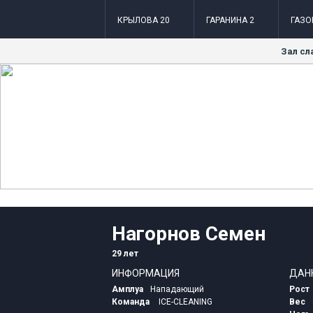
КРЫЛОВА 20
ГАРАНИНА 2
ГАЗО
Зал сл
Нагорнов Семен
29 лет
ИНФОРМАЦИЯ
ДАН
Амплуа
Нападающий
Рост
Команда
ICE-CLEANING
Вес