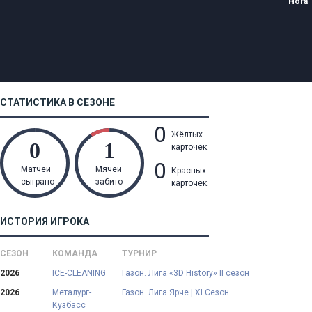
Нога
СТАТИСТИКА В СЕЗОНЕ
0
Жёлтых
карточек
0
Матчей
Мячей
Красных
сыграно
забито
карточек
ИСТОРИЯ ИГРОКА
СЕЗОН
КОМАНДА
ТУРНИР
2026
ICE-CLEANING
Газон. Лига «3D History» II сезон
2026
Металург-
Газон. Лига Ярче | XI Сезон
Кузбасс