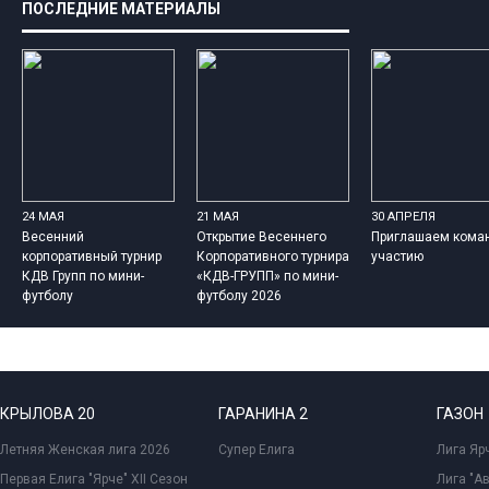
ПОСЛЕДНИЕ МАТЕРИАЛЫ
24 МАЯ
21 МАЯ
30 АПРЕЛЯ
Весенний
Открытие Весеннего
Приглашаем кома
корпоративный турнир
Корпоративного турнира
участию
КДВ Групп по мини-
«КДВ-ГРУПП» по мини-
футболу
футболу 2026
КРЫЛОВА 20
ГАРАНИНА 2
ГАЗОН
Летняя Женская лига 2026
Супер Елига
Лига Ярч
Первая Елига "Ярче" XII Сезон
Лига "А