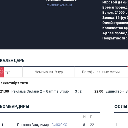
Реклама Онлайн 2
Игровой день
Рейтинг команд
Время провед
Взнос: 24000 
Заявка:
16 фут
Онлайн трансл
Количество ар
Адрес провед
Покрытие:
пар
КАЛЕНДАРЬ
Ô
 8 тур
Чемпионат. 9 тур
Полуфинальные матчи
7 сентября 2020
21:00
Реклама Онлайн 2 – Gamma Group
3 : 2
22:00
Единство – 
БОМБАРДИРЫ
ФОЛЫ
И
Г
1
Потапов Владимир
СибЭСКО
8
22
1