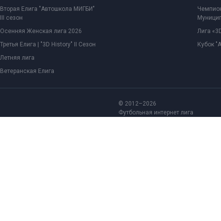
Вторая Елига "Автошкола МИГБИ"
Чемпион
III сезон
Муницип
Осенняя Женская лига 2026
Лига «3D
Третья Елига | "3D History" II Сезон
Кубок "
Летняя лига
Ветеранская Елига
© 2012–2026
Футбольная интернет лига