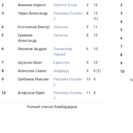
2
Аникеев Кирилл
Gamma Group
9
15
2
3
Чирко Александр
Реклама Онлайн
8
13
3
2
(1)
4
4
Косолапов Виктор
Запаска
9
11
5
5
Еремеев
Запаска
8
10
6
Александр
7
6
Филяков Андрей
Локомотив
6
10
Горный
8
7
Шульгин Иван
Единство
9
10
9
8
Алексеев Семён
Альфард
9
9
(1)
10
9
Гребежев Максим
Реклама Онлайн
10
9
П
2
10
Агафонов Юрий
Реклама Онлайн
11
8
2
Полный список бомбардиров