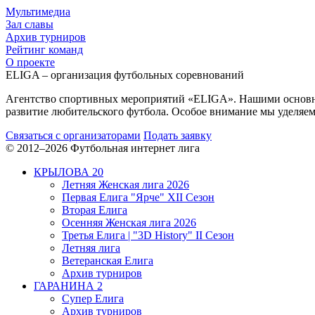
Мультимедиа
Зал славы
Архив турниров
Рейтинг команд
О проекте
ELIGA – организация футбольных соревнований
Агентство спортивных мероприятий «ELIGA». Нашими основным
развитие любительского футбола. Особое внимание мы уделяем 
Связаться с организаторами
Подать заявку
© 2012–2026 Футбольная интернет лига
КРЫЛОВА 20
Летняя Женская лига 2026
Первая Елига "Ярче" XII Сезон
Вторая Елига
Осенняя Женская лига 2026
Третья Елига | "3D History" II Сезон
Летняя лига
Ветеранская Елига
Архив турниров
ГАРАНИНА 2
Супер Елига
Архив турниров