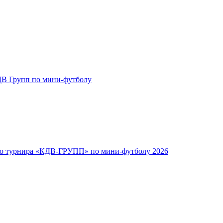
В Групп по мини-футболу
го турнира «КДВ-ГРУПП» по мини-футболу 2026