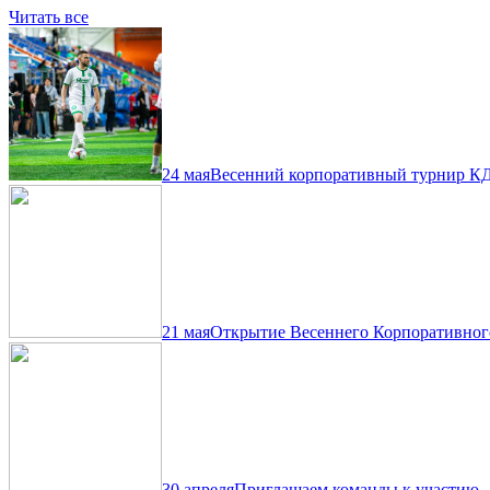
Читать все
24 мая
Весенний корпоративный турнир КД
21 мая
Открытие Весеннего Корпоративно
30 апреля
Приглашаем команды к участию