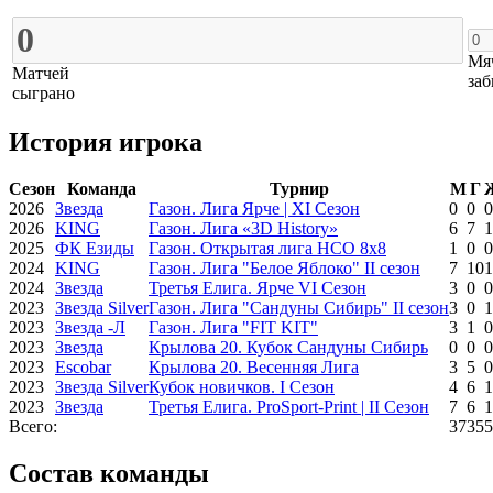
Мя
Матчей
заб
сыграно
История игрока
Сезон
Команда
Турнир
М
Г
2026
Звезда
Газон. Лига Ярче | XI Сезон
0
0
0
2026
KING
Газон. Лига «3D History»
6
7
1
2025
ФК Езиды
Газон. Открытая лига НСО 8х8
1
0
0
2024
KING
Газон. Лига "Белое Яблоко" II сезон
7
10
1
2024
Звезда
Третья Елига. Ярче VI Сезон
3
0
0
2023
Звезда Silver
Газон. Лига "Сандуны Сибирь" II сезон
3
0
1
2023
Звезда -Л
Газон. Лига "FIT KIT"
3
1
0
2023
Звезда
Крылова 20. Кубок Сандуны Сибирь
0
0
0
2023
Escobar
Крылова 20. Весенняя Лига
3
5
0
2023
Звезда Silver
Кубок новичков. I Сезон
4
6
1
2023
Звезда
Третья Елига. ProSport-Print | II Сезон
7
6
1
Всего:
37
35
5
Состав команды