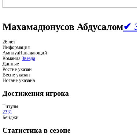
Махамадюнусов Абдусалом
✔ 
26 лет
Информация
Амплуа
Нападающий
Команда
Звезда
Данные
Рост
не указан
Вес
не указан
Нога
не указана
Достижения игрока
Титулы
2
3
3
1
Бейджи
Статистика в сезоне