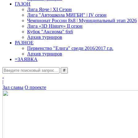
ГАЗОН
Лига Ярче | XI Сезон
Лига "Автошкола МИГБИ" | IV сезон
Чемпионат России 8x8 | Муниципальный этап 2026
Лига «3D History» II сезон
Кубок "Аксиома" 6x6
Архив турниров
РАЗНОЕ
Первенство "Елига" среди 2016/2017 г.р.
Архив турниров
=
ЗАЯВКА
#
.
|
Зал славы
О проекте