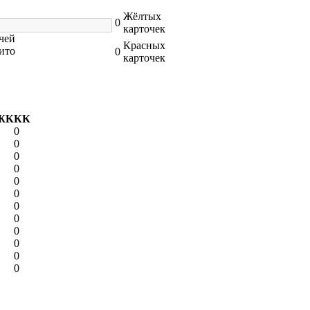
Жёлтых
0
карточек
чей
Красных
ито
0
карточек
ЖК
КК
0
0
0
0
0
0
0
0
0
0
0
0