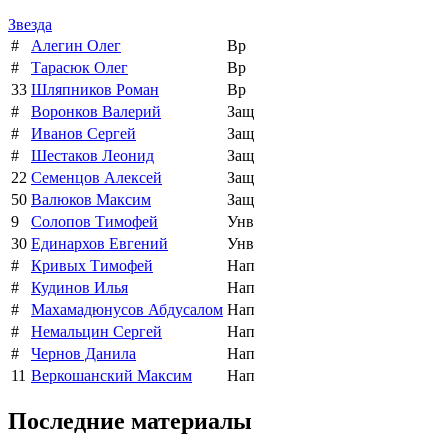
Звезда
#
Алегин Олег
Вр
#
Тарасюк Олег
Вр
33
Шляпников Роман
Вр
#
Воронков Валерий
Защ
#
Иванов Сергей
Защ
#
Шестаков Леонид
Защ
22
Семенцов Алексей
Защ
50
Валюков Максим
Защ
9
Солопов Тимофей
Унв
30
Единархов Евгений
Унв
#
Кривых Тимофей
Нап
#
Кудинов Илья
Нап
#
Махамадюнусов Абдусалом
Нап
#
Немальцин Сергей
Нап
#
Чернов Данила
Нап
11
Веркошанский Максим
Нап
Последние материалы