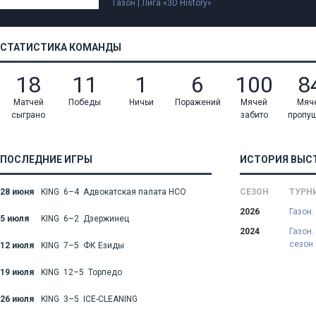
Газон | Лига «3D History»
СТАТИСТИКА КОМАНДЫ
18
11
1
6
100
8
Матчей
Победы
Ничьи
Поражений
Мячей
Мяч
сыграно
забито
пропу
ПОСЛЕДНИЕ ИГРЫ
ИСТОРИЯ ВЫС
28 июня
KING 6–4 Адвокатская палата НСО
СЕЗОН
ТУРН
2026
Газон.
5 июля
KING 6–2 Дзержинец
2024
Газон.
сезон
12 июля
KING 7–5 ФК Езиды
19 июля
KING 12–5 Торпедо
26 июля
KING 3–5 ICE-CLEANING