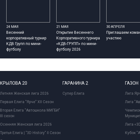
24 МАЯ
21 МАЯ
30 АПРЕЛЯ
Весенний
Открытие Весеннего
Приглашаем кома
корпоративный турнир
Корпоративного турнира
участию
КДВ Групп по мини-
«КДВ-ГРУПП» по мини-
футболу
футболу 2026
КРЫЛОВА 20
ГАРАНИНА 2
ГАЗОН
Летняя Женская лига 2026
Супер Елига
Лига Ярч
Первая Елига "Ярче" XII Сезон
Лига "А
Вторая Елига "Автошкола МИГБИ"
Чемпион
III сезон
Муницип
Осенняя Женская лига 2026
Лига «3D
Третья Елига | "3D History" II Сезон
Кубок "