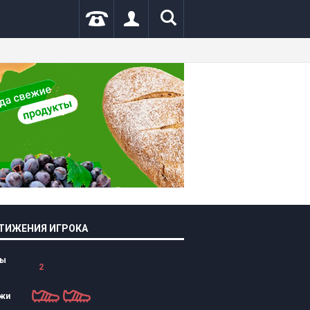
|
#
.
ТИЖЕНИЯ ИГРОКА
лы
2
жи