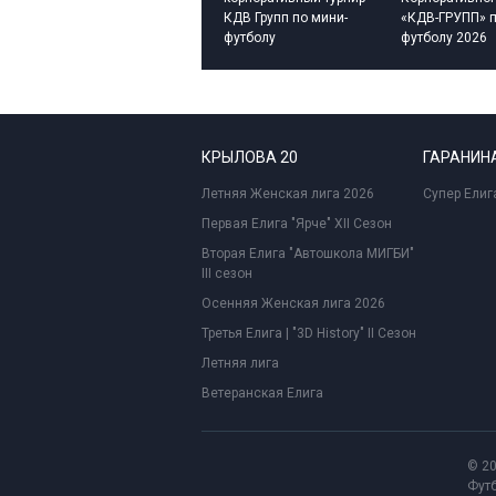
КДВ Групп по мини-
«КДВ-ГРУПП» п
футболу
футболу 2026
КРЫЛОВА 20
ГАРАНИНА
Летняя Женская лига 2026
Супер Елиг
Первая Елига "Ярче" XII Сезон
Вторая Елига "Автошкола МИГБИ"
III сезон
Осенняя Женская лига 2026
Третья Елига | "3D History" II Сезон
Летняя лига
Ветеранская Елига
© 2
Футб