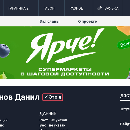
=
ГАРАНИНА 2
ГАЗОН
РАЗНОЕ
ЗАЯВКА
Зал славы
О проекте
нов Данил
ДОС
✔ Это я
Титу
ДАННЫЕ
ющий
Рост
не указан
Бейд
нс
Вес
не указан