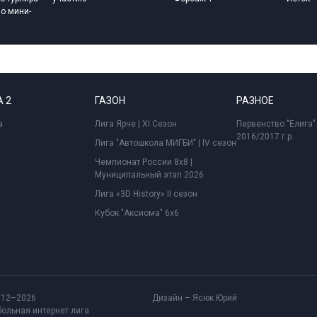
о мини-
 2
ГАЗОН
РАЗНОЕ
а
Лига Ярче | XI Сезон
Первенство "Елига"
2016/2017 г.р.
Лига "Автошкола МИГБИ" | IV сезон
Чемпионат России 8x8 |
Муниципальный этап 2026
Лига «3D History» II сезон
Кубок "Аксиома" 6x6
012–2026
Дизайн – Ясюк Юрий
ольная интернет лига