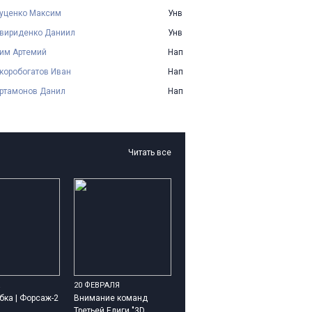
уценко Максим
Унв
вириденко Даниил
Унв
им Артемий
Нап
коробогатов Иван
Нап
ртамонов Данил
Нап
Читать все
20 ФЕВРАЛЯ
бка | Форсаж-2
Внимание команд
Третьей Елиги "3D