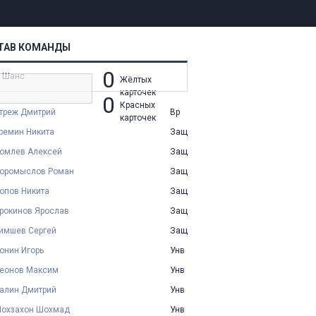
ТАВ КОМАНДЫ
0
 Шанс
Жёлтых
карточек
0
Красных
треж Дмитрий
Вр
карточек
ремин Никита
Защ
омлев Алексей
Защ
оромыслов Роман
Защ
опов Никита
Защ
рокинов Ярослав
Защ
имшев Сергей
Защ
онин Игорь
Унв
еонов Максим
Унв
алин Дмитрий
Унв
охзахон Шохмад
Унв