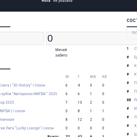
Нога
не указана
СОС
ФК
1
С
Мячей
забито
#
Е
#
К
#
К
М
Г
ЖК
КК
#
П
лига | "3D History" I Сезон
6
4
0
0
#
П
 кубок "Автошкола МИГБИ " 2025
6
6
1
0
88
Р
Cup 2025
7
13
2
0
#
И
ИГБИ | I сезон
5
8
1
1
#
Л
ятничная
8
12
2
0
#
Х
ая Лига "Lucky Lounge" I сезон
0
0
0
0
#
Ш
Всего:
32
43
6
1