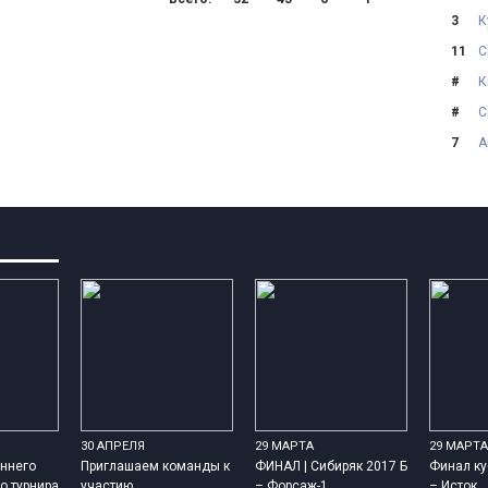
3
К
11
С
#
К
#
С
7
А
30 АПРЕЛЯ
29 МАРТА
29 МАРТА
ннего
Приглашаем команды к
ФИНАЛ | Сибиряк 2017 Б
Финал ку
о турнира
участию
– Форсаж-1
– Исток