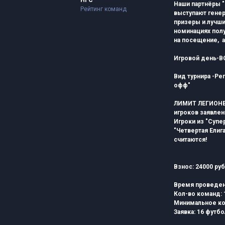
НГС
Наши партнёры "
Рейтинг команд
выступают гене
призеры и лучши
номинациях пол
на посещение, а
Игровой день-В
Вид турнира -Ре
офф"
ЛИМИТ ЛЕГИОНЕР
игроков заявленн
Игроки из "Супер
"Четвертая Елиг
считаются!
Взнос: 24000 ру
Время проведение
Кол-во команд:
Минимальное кол
Заявка:
16 футбо