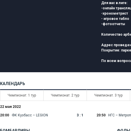
Для вас в лиге:
-онлайн трансля
-хронометрист
- игровое табло
-фотоотчеты
Количество арби
Адрес проведен
Покрытие:
парк
По всем вопро
КАЛЕНДАРЬ
Чемпионат. 1 тур
Чемпионат. 2 тур
Чемпионат. 3 тур
22 мая 2022
Чемпионат. 5 тур
Чемпионат. 6 тур
Чемпионат. 7 тур
20:00
ФК Кузбасс – LEGION
3 : 1
20:50
НГС – Метро
Чемпионат. 9 тур
Полуфинальные матчи
Финальные ма
БОМБАРДИРЫ
ФОЛЫ