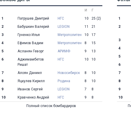
И
Г
1
Патрушев Дмитрий
НГС
10
25
(2)
1
2
Бабушкин Валерий
LEGION
11
21
2
3
Гуненко Илья
Метрополитен
10
17
3
4
Ефимов Вадим
Метрополитен
8
15
4
5
Асланян Геворг
АРИМФ
9
13
5
6
Аджимамбетов
НГС
10
10
Ришат
6
7
Алоян Даниил
Новосибирск
8
10
7
8
Яцкулев Кирилл
Родина
8
10
8
9
Иванов Сергей
LEGION
7
8
9
10
Кравченко Андрей
НГС
9
8
10
Полный список бомбардиров
П