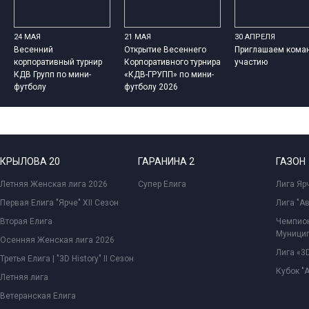
24 МАЯ
21 МАЯ
30 АПРЕЛЯ
Весенний
Открытие Весеннего
Приглашаем кома
корпоративный турнир
Корпоративного турнира
участию
КДВ Групп по мини-
«КДВ-ГРУПП» по мини-
футболу
футболу 2026
КРЫЛОВА 20
ГАРАНИНА 2
ГАЗОН
Летняя Женская лига 2026
Супер Елига
Лига Ярч
Первая Елига "Ярче" XII Сезон
Лига "А
Вторая Елига
Чемпион
Муницип
Осенняя Женская лига 2026
Лига «3D
Третья Елига | "3D History" II Сезон
Кубок "
Летняя лига
Ветеранская Елига