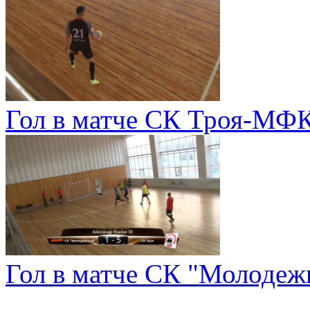
Гол в матче СК Троя-МФК
Гол в матче СК "Молодеж