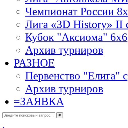
Чемпионат России 8x
Лига «3D History» II 
Кубок "Аксиома" 6x6
Архив турниров
РАЗНОЕ
Первенство "Елига" с
Архив турниров
=
ЗАЯВКА
#
.