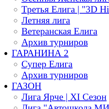
Третья Елига | "3D Hi
Летняя лига
Ветеранская Елига
Архив турниров
ГАРАНИНА 2
Супер Елига
Архив турниров
ГАЗОН
Лига Ярче | XI Сезон
Лига "Автошкола МИГ