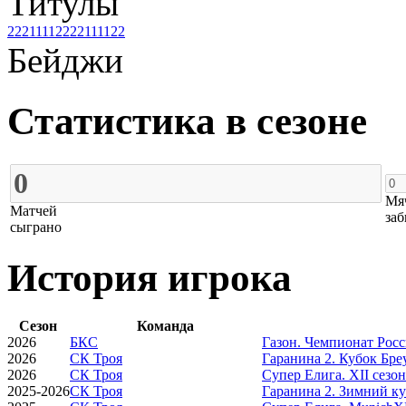
Титулы
2
2
2
1
1
1
1
2
2
2
2
1
1
1
1
2
2
Бейджи
Статистика в сезоне
Мя
Матчей
заб
сыграно
История игрока
Сезон
Команда
2026
БКС
Газон. Чемпионат Рос
2026
СК Троя
Гаранина 2. Кубок Бреу
2026
СК Троя
Супер Елига. XII сезон
2025-2026
СК Троя
Гаранина 2. Зимний ку