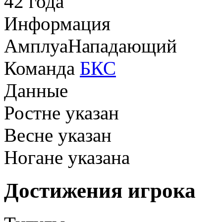
42 года
Информация
Амплуа
Нападающий
Команда
БКС
Данные
Рост
не указан
Вес
не указан
Нога
не указана
Достижения игрока