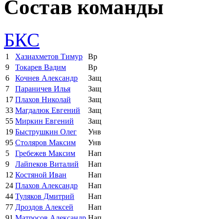
Состав команды
БКС
1
Хазиахметов Тимур
Вр
9
Токарев Вадим
Вр
6
Кочнев Александр
Защ
7
Параничев Илья
Защ
17
Плахов Николай
Защ
33
Магдалюк Евгений
Защ
55
Миркин Евгений
Защ
19
Быструшкин Олег
Унв
95
Столяров Максим
Унв
5
Гребежев Максим
Нап
9
Лайпеков Виталий
Нап
12
Костяной Иван
Нап
24
Плахов Александр
Нап
44
Туляков Дмитрий
Нап
77
Дроздов Алексей
Нап
91
Матросов Александр
Нап