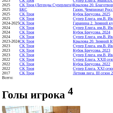
2025
СК Троя
Супер Елига. MunichXR
2025
СК Троя (Легенды Суперлиги)
Крылова 20. Благотво
2025
БКС
Газон. Чемпионат Рос
2025
СК Троя
Кубок Бреусова. 2025
2025
СК Троя
Супер Елига. им.В. Ив
2024-2025
СК Троя
Гаранина 2. Зимний ку
2024
СК Троя
Супер Елига. им.В. Ив
2024
СК Троя
Кубок Бреусова. 2024
2024
СК Троя
Супер Елига. им.В. Ива
2023-2024
СК Троя
Крылова 20. Зимний Ку
2023
СК Троя
Супер Елига. им.В. Ив
2023
СК Троя
Кубок Бреусова. 2023
2023
СК Троя
Супер Елига. им.В. Ив
2022
СК Троя
Супер Елига. XXII сез
2022
СК Троя
Кубок Бреусова. 2022
2022
СК Троя
Супер Елига. XXI сезо
2017
СК Троя
Летняя лига. III сезон 
Всего:
4
Голы игрока