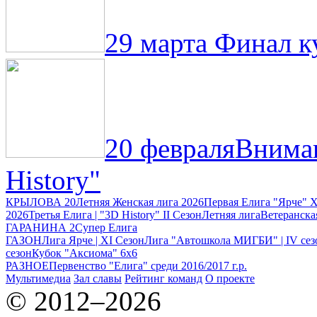
29 марта
Финал ку
20 февраля
Вниман
History"
КРЫЛОВА 20
Летняя Женская лига 2026
Первая Елига "Ярче" X
2026
Третья Елига | "3D History" II Сезон
Летняя лига
Ветеранска
ГАРАНИНА 2
Супер Елига
ГАЗОН
Лига Ярче | XI Сезон
Лига "Автошкола МИГБИ" | IV сез
сезон
Кубок "Аксиома" 6x6
РАЗНОЕ
Первенство "Елига" среди 2016/2017 г.р.
Мультимедиа
Зал славы
Рейтинг команд
О проекте
© 2012–2026