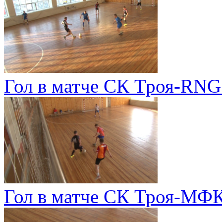
Гол в матче СК Троя-RNG
Гол в матче СК Троя-МФК