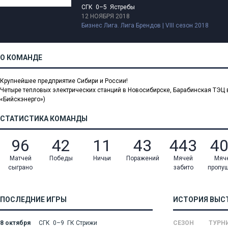
СГК 0–5 Ястребы
12 НОЯБРЯ 2018
Бизнес Лига. Лига Брендов | VIII сезон 2018
О КОМАНДЕ
Крупнейшее предприятие Сибири и России!
Четыре тепловых электрических станций в Новосибирске, Барабинская ТЭЦ
«Бийскэнерго»)
СТАТИСТИКА КОМАНДЫ
96
42
11
43
443
4
Матчей
Победы
Ничьи
Поражений
Мячей
Мяч
сыграно
забито
пропу
ПОСЛЕДНИЕ ИГРЫ
ИСТОРИЯ ВЫС
8 октября
СГК 0–9 ГК Стрижи
СЕЗОН
ТУРН