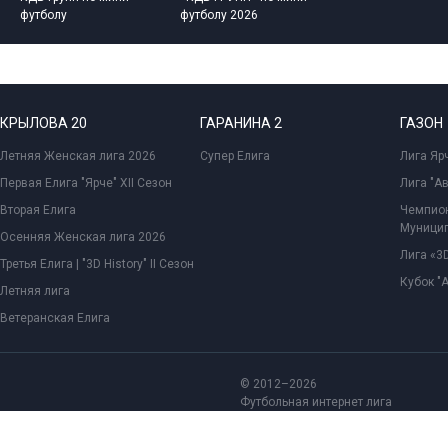
футболу
футболу 2026
КРЫЛОВА 20
ГАРАНИНА 2
ГАЗОН
Летняя Женская лига 2026
Супер Елига
Лига Ярч
Первая Елига "Ярче" XII Сезон
Лига "А
Вторая Елига
Чемпион
Муницип
Осенняя Женская лига 2026
Лига «3D
Третья Елига | "3D History" II Сезон
Кубок "
Летняя лига
Ветеранская Елига
© 2012–2026
Футбольная интернет лига