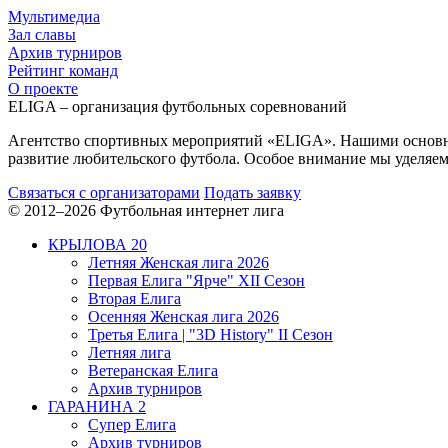
Мультимедиа
Зал славы
Архив турниров
Рейтинг команд
О проекте
ELIGA – организация футбольных соревнований
Агентство спортивных мероприятий «ELIGA». Нашими основным
развитие любительского футбола. Особое внимание мы уделяем 
Связаться с организаторами
Подать заявку
© 2012–2026 Футбольная интернет лига
КРЫЛОВА 20
Летняя Женская лига 2026
Первая Елига "Ярче" XII Сезон
Вторая Елига
Осенняя Женская лига 2026
Третья Елига | "3D History" II Сезон
Летняя лига
Ветеранская Елига
Архив турниров
ГАРАНИНА 2
Супер Елига
Архив турниров