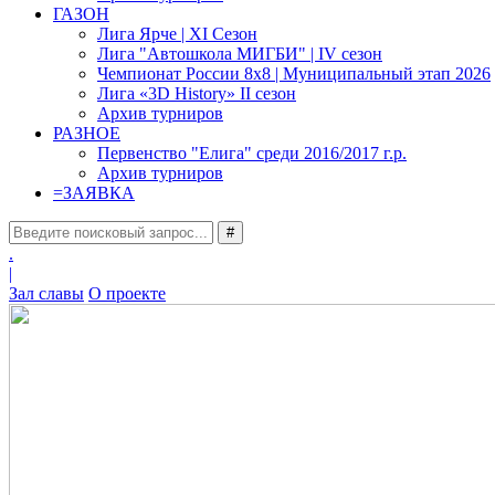
ГАЗОН
Лига Ярче | XI Сезон
Лига "Автошкола МИГБИ" | IV сезон
Чемпионат России 8x8 | Муниципальный этап 2026
Лига «3D History» II сезон
Архив турниров
РАЗНОЕ
Первенство "Елига" среди 2016/2017 г.р.
Архив турниров
=
ЗАЯВКА
#
.
|
Зал славы
О проекте