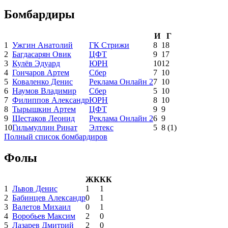
Бомбардиры
И
Г
1
Ужгин Анатолий
ГК Стрижи
8
18
2
Багдасарян Овик
ЦФТ
9
17
3
Кулёв Эдуард
ЮРН
10
12
4
Гончаров Артем
Сбер
7
10
5
Коваленко Денис
Реклама Онлайн 2
7
10
6
Наумов Владимир
Сбер
5
10
7
Филиппов Александр
ЮРН
8
10
8
Тырышкин Артем
ЦФТ
9
9
9
Шестаков Леонид
Реклама Онлайн 2
6
9
10
Гильмуллин Ринат
Элтекс
5
8
(1)
Полный список бомбардиров
Фолы
ЖК
КК
1
Львов Денис
1
1
2
Бабинцев Александр
0
1
3
Валетов Михаил
0
1
4
Воробьев Максим
2
0
5
Лазарев Дмитрий
2
0