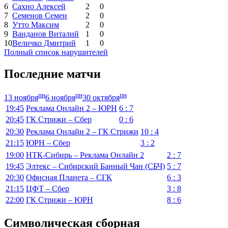
6
Сахно Алексей
2
0
7
Семенов Семен
2
0
8
Утто Максим
2
0
9
Ванданов Виталий
1
0
10
Величко Дмитрий
1
0
Полный список нарушителей
Последние матчи
пн
пн
пн
13 ноября
6 ноября
30 октября
19:45
Реклама Онлайн 2 – ЮРН
6 : 7
20:45
ГК Стрижи – Сбер
0 : 6
20:30
Реклама Онлайн 2 – ГК Стрижи
10 : 4
21:15
ЮРН – Сбер
3 : 2
19:00
НТК-Сибирь – Реклама Онлайн 2
2 : 7
19:45
Элтекс – Сибирский Банный Чан (СБЧ)
5 : 7
20:30
Офисная Планета – СГК
6 : 3
21:15
ЦФТ – Сбер
3 : 8
22:00
ГК Стрижи – ЮРН
8 : 6
Символическая сборная