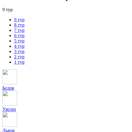
9 тур
9 тур
8 тур
7 тур
6 тур
5 тур
4 тур
3 тур
2 тур
1 тур
Белов
Ужгин
Львов