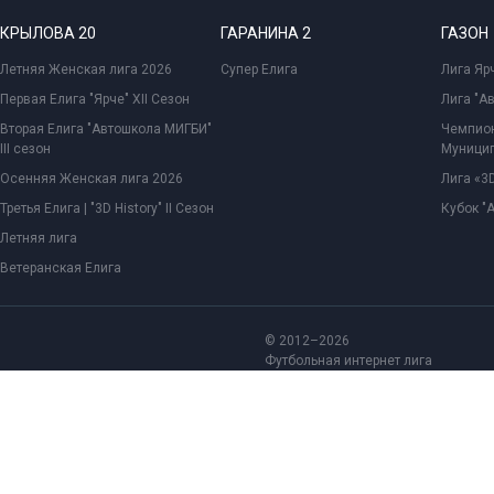
КРЫЛОВА 20
ГАРАНИНА 2
ГАЗОН
Летняя Женская лига 2026
Супер Елига
Лига Ярч
Первая Елига "Ярче" XII Сезон
Лига "А
Вторая Елига "Автошкола МИГБИ"
Чемпион
III сезон
Муницип
Осенняя Женская лига 2026
Лига «3D
Третья Елига | "3D History" II Сезон
Кубок "
Летняя лига
Ветеранская Елига
© 2012–2026
Футбольная интернет лига