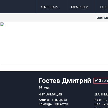
КРЫЛОВА 20
ГАРАНИНА 2
ГАЗО
Зал сл
Гостев Дмитрий
✔ Это 
24 года
ИНФОРМАЦИЯ
ДАННЫ
Амплуа
Универсал
Рост
не
Команда
ФК Алтай
Вес
не 