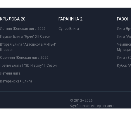
КРЫЛОВА 20
ГАРАНИНА 2
ГАЗОН
Летняя Женская лига 2026
Супер Елига
Лига Ярч
Первая Елига "Ярче" XII Сезон
Лига "А
Вторая Елига "Автошкола МИГБИ"
Чемпион
III сезон
Муницип
Осенняя Женская лига 2026
Лига «3D
Третья Елига | "3D History" II Сезон
Кубок "
Летняя лига
Ветеранская Елига
© 2012–2026
Футбольная интернет лига