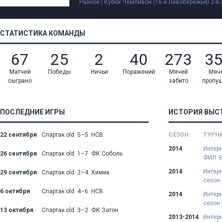
Разное | Кубок Чемпивон (16-й Левобережья) 2-я 
СТАТИСТИКА КОМАНДЫ
67
25
2
40
273
3
Матчей
Победы
Ничьи
Поражений
Мячей
Мяч
сыграно
забито
пропу
ПОСЛЕДНИЕ ИГРЫ
ИСТОРИЯ ВЫС
22 сентября
Спартак old 5–5 НСВ
СЕЗОН
ТУРН
2014
Интерн
26 сентября
Спартак old 1–7 ФК Соболь
ФИЛ. 
2014
Интерн
29 сентября
Спартак old 2–4 Химик
сезон 
6 октября
Спартак old 4–6 НСВ
2014
Интерн
сезон
13 октября
Спартак old 3–2 ФК Затон
2013-2014
Интерн