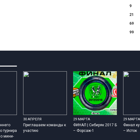
9
21
69
99
30 АПРЕЛЯ
29 МАРТА
29 МАРТА
ннего
Приглашаем команды к
ФИНАЛ | Сибиряк 2017 Б
Финал ку
о турнира
участию
– Форсаж-1
– Исток
о мини-