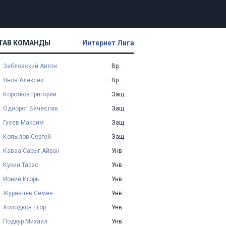
ТАВ КОМАНДЫ
Интернет Лига
Забловский Антон
Вр
Янов Алексей
Вр
Коротков Григорий
Защ
Однорог Вячеслав
Защ
Гусев Максим
Защ
Копылов Сергей
Защ
Каваа-Сарыг Айран
Унв
Кукин Тарас
Унв
Ионин Игорь
Унв
Журавлев Семен
Унв
Холодков Егор
Унв
Подкур Михаил
Унв