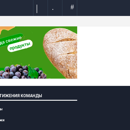
|
#
.
ТИЖЕНИЯ КОМАНДЫ
лы
жи