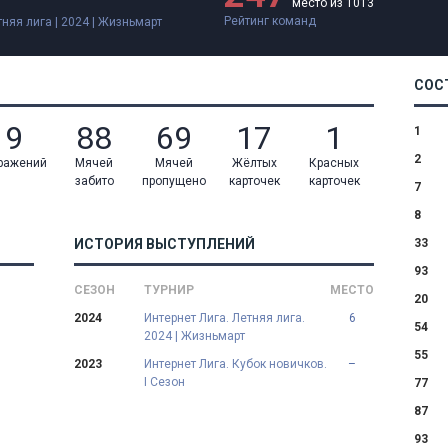
место из 1013
Рейтинг команд
тняя лига | 2024 | Жизньмарт
СОС
9
88
69
17
1
1
2
ражений
Мячей
Мячей
Жёлтых
Красных
забито
пропущено
карточек
карточек
7
8
ИСТОРИЯ ВЫСТУПЛЕНИЙ
33
93
СЕЗОН
ТУРНИР
МЕСТО
20
2024
Интернет Лига. Летняя лига.
6
54
2024 | Жизньмарт
55
2023
Интернет Лига. Кубок новичков.
–
I Сезон
77
87
93