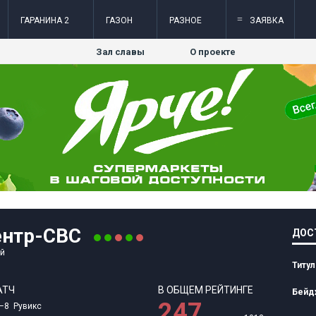
=
ГАРАНИНА 2
ГАЗОН
РАЗНОЕ
ЗАЯВКА
Зал славы
О проекте
нтр-СВС
ДОС
ый
Титу
АТЧ
В ОБЩЕМ РЕЙТИНГЕ
Бейд
247
–8 Рувикс