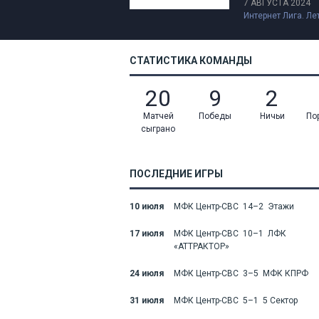
7 АВГУСТА 2024
Интернет Лига. Ле
СТАТИСТИКА КОМАНДЫ
20
9
2
Матчей
Победы
Ничьи
По
сыграно
ПОСЛЕДНИЕ ИГРЫ
10 июля
МФК Центр-СВС 14–2 Этажи
17 июля
МФК Центр-СВС 10–1 ЛФК
«АТТРАКТОР»
24 июля
МФК Центр-СВС 3–5 МФК КПРФ
31 июля
МФК Центр-СВС 5–1 5 Сектор