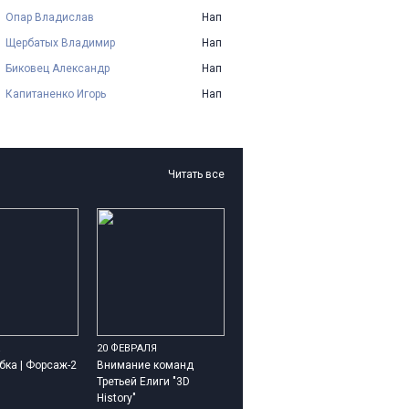
Опар Владислав
Нап
Щербатых Владимир
Нап
Биковец Александр
Нап
Капитаненко Игорь
Нап
Читать все
20 ФЕВРАЛЯ
бка | Форсаж-2
Внимание команд
Третьей Елиги "3D
History"