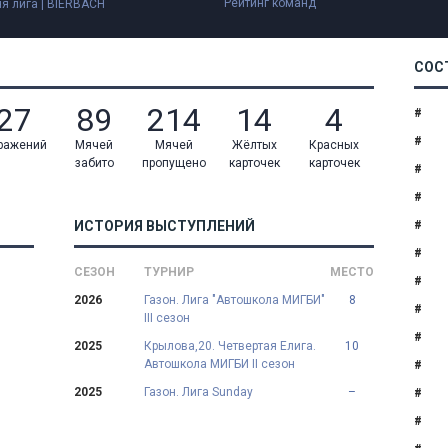
Рейтинг команд
я лига | BIERBACH
СОС
27
89
214
14
4
#
#
ражений
Мячей
Мячей
Жёлтых
Красных
забито
пропущено
карточек
карточек
#
#
ИСТОРИЯ ВЫСТУПЛЕНИЙ
#
#
СЕЗОН
ТУРНИР
МЕСТО
#
2026
Газон. Лига "Автошкола МИГБИ"
8
#
III сезон
#
2025
Крылова,20. Четвертая Елига.
10
Автошкола МИГБИ II сезон
#
2025
Газон. Лига Sunday
–
#
#