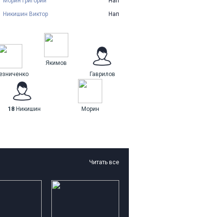
Морин Григорий
Нап
Никишин Виктор
Нап
Якимов
езниченко
Гаврилов
18
Никишин
Морин
Читать все