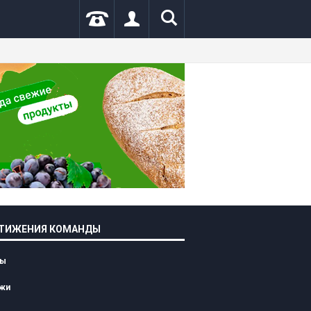
|
#
.
ТИЖЕНИЯ КОМАНДЫ
лы
жи