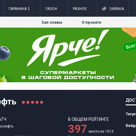
=
ГАРАНИНА 2
ГАЗОН
РАЗНОЕ
ЗАЯВКА
Зал славы
О проекте
ефть
ДОС
Титу
АТЧ
В ОБЩЕМ РЕЙТИНГЕ
397
Бейд
нснефть
место из 1013