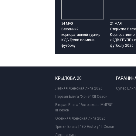
24 МАЯ
21 МАЯ
Весенний
Открытие Весе
корпоративный турнир
Корпоративног
КДВ Групп по мини-
«КДВ-ГРУПП» п
футболу
футболу 2026
КРЫЛОВА 20
ГАРАНИНА
Летняя Женская лига 2026
Супер Елиг
Первая Елига "Ярче" XII Сезон
Вторая Елига "Автошкола МИГБИ"
III сезон
Осенняя Женская лига 2026
Третья Елига | "3D History" II Сезон
Летняя лига