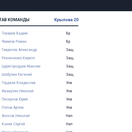
ТАВ КОМАНДЫ
Крылова 20
Токарев Вадим
Вр
Якимов Роман
Вр
Гаврилов Александр
Защ
Резниченко Кирилл
Защ
Царегородцев Максим
Защ
Шабулин Евгений
Защ
Гордеев Владислав
Унв
Ивашутин Николай
Унв
Пискунов Юрий
Унв
Попов Артем
Унв
Аносов Николай
Нап
Конев Сергей
Нап