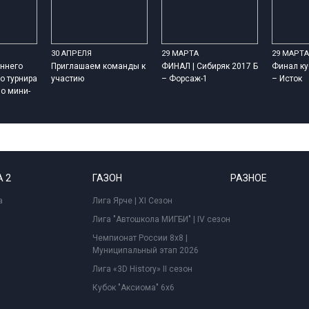
30 АПРЕЛЯ
29 МАРТА
29 МАРТА
ннего
Приглашаем команды к
ФИНАЛ | Сибиряк 2017 Б
Финал ку
о турнира
участию
– Форсаж-1
– Исток
о мини-
 2
ГАЗОН
РАЗНОЕ
а
Лига Ярче | XI Сезон
Лига "Автошкола МИГБИ" | IV сезон
Чемпионат России 8x8 |
Муниципальный этап 2026
Лига «3D History» II сезон
Кубок "Аксиома" 6x6