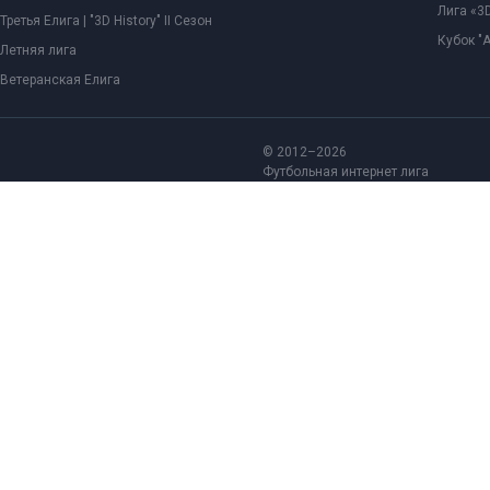
Лига «3D
Третья Елига | "3D History" II Сезон
Кубок "
Летняя лига
Ветеранская Елига
© 2012–2026
Футбольная интернет лига