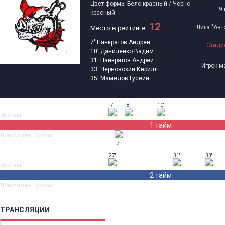
Цвет формы
Бело-красный / Чёрно-
9 
красный
12
Лига "Авт
Место в рейтинге
7'
Панкратов Андрей
Стади
10'
Даниленко Вадим
31'
Панкратов Андрей
Игрок м
33'
Черновский Кирилл
35'
Мамедов Гусейн
7'
8'
10'
Изотемп
1 тайм
Локомотив Горный
7'
27'
31'
33'
Изотемп
2 тайм
Локомотив Горный
ТРАНСЛЯЦИИ