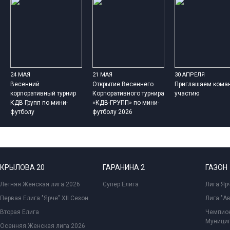
24 МАЯ
21 МАЯ
30 АПРЕЛЯ
Весенний
Открытие Весеннего
Приглашаем кома
корпоративный турнир
Корпоративного турнира
участию
КДВ Групп по мини-
«КДВ-ГРУПП» по мини-
футболу
футболу 2026
КРЫЛОВА 20
ГАРАНИНА 2
ГАЗОН
Летняя Женская лига 2026
Супер Елига
Лига Ярч
Первая Елига "Ярче" XII Сезон
Лига "А
Вторая Елига
Чемпион
Муницип
Осенняя Женская лига 2026