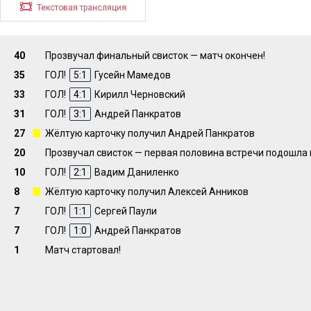
Z
Текстовая трансляция
40
Прозвучал финальный свисток — матч окончен!
35
ГОЛ!
5:1
Гусейн Мамедов
33
ГОЛ!
4:1
Кирилл Черновский
31
ГОЛ!
3:1
Андрей Панкратов
27
Жёлтую карточку получил Андрей Панкратов
20
Прозвучал свисток — первая половина встречи подошла 
10
ГОЛ!
2:1
Вадим Даниленко
8
Жёлтую карточку получил Алексей Анников
7
ГОЛ!
1:1
Сергей Паули
7
ГОЛ!
1:0
Андрей Панкратов
1
Матч стартовал!