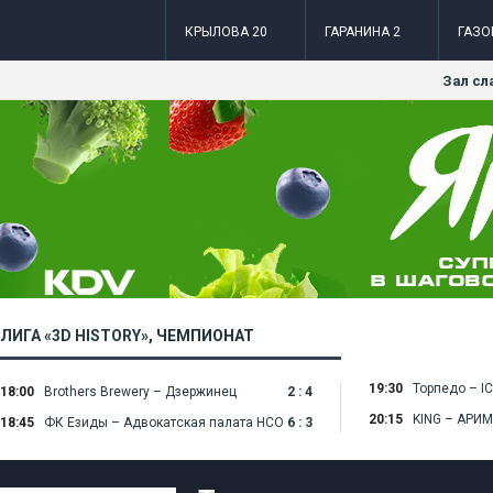
КРЫЛОВА 20
ГАРАНИНА 2
ГАЗО
Зал сл
ЛИГА «3D HISTORY»
, ЧЕМПИОНАТ
19:30
Торпедо – I
18:00
Brothers Brewery – Дзержинец
2 : 4
20:15
KING – АРИ
18:45
ФК Езиды – Адвокатская палата НСО
6 : 3