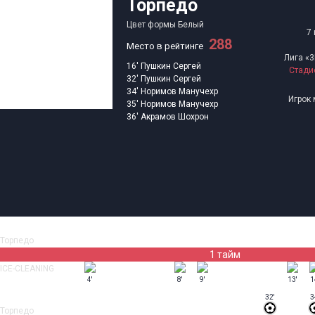
Торпедо
Цвет формы
Белый
7 
288
Место в рейтинге
Лига «3
16'
Пушкин Сергей
Стади
32'
Пушкин Сергей
34'
Норимов Манучехр
Игрок
35'
Норимов Манучехр
36'
Акрамов Шохрон
Торпедо
1 тайм
ICE-CLEANING
4'
8'
9'
13'
1
32'
3
Торпедо