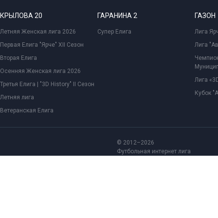
КРЫЛОВА 20
ГАРАНИНА 2
ГАЗОН
Летняя Женская лига 2026
Супер Елига
Лига Ярч
Первая Елига "Ярче" XII Сезон
Лига "А
Вторая Елига
Чемпион
Муницип
Осенняя Женская лига 2026
Лига «3D
Третья Елига | "3D History" II Сезон
Кубок "
Летняя лига
Ветеранская Елига
© 2012–2026
Футбольная интернет лига