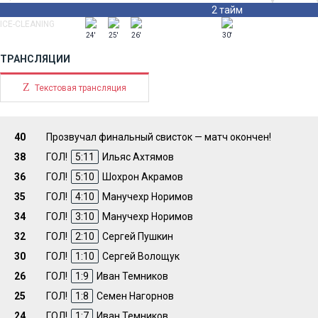
2 тайм
ICE-CLEANING
24'
25'
26'
30'
ТРАНСЛЯЦИИ
Z
Текстовая трансляция
40
Прозвучал финальный свисток — матч окончен!
38
ГОЛ!
5:11
Ильяс Ахтямов
36
ГОЛ!
5:10
Шохрон Акрамов
35
ГОЛ!
4:10
Манучехр Норимов
34
ГОЛ!
3:10
Манучехр Норимов
32
ГОЛ!
2:10
Сергей Пушкин
30
ГОЛ!
1:10
Сергей Волощук
26
ГОЛ!
1:9
Иван Темников
25
ГОЛ!
1:8
Семен Нагорнов
24
ГОЛ!
1:7
Иван Темников