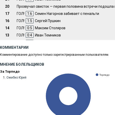
20
Прозвучал свисток — первая половина встречи подошла 
17
ГОЛ!
1:6
Семен Нагорнов забивает с пенальти
16
ГОЛ!
1:5
Сергей Пушкин
14
ГОЛ!
0:5
Максим Столяров
13
ГОЛ!
0:4
Иван Темников
9
ГОЛ!
0:3
Иван Татарников
КОММЕНТАРИИ
8
ГОЛ!
0:2
Максим Столяров
Комментирование доступно только зарегистрированным пользователям.
4
ГОЛ!
0:1
Ильяс Ахтямов
1
Матч стартовал!
МНЕНИЕ БОЛЕЛЬЩИКОВ
За Торпедо
Торпедо
Ожибко Юрий
100%