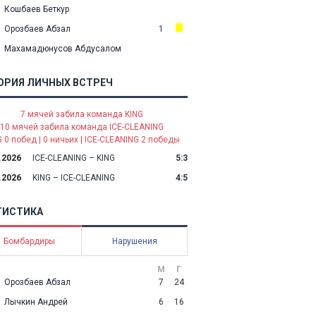
Кошбаев Беткур
Орозбаев Абзал
1
Махамадюнусов Абдусалом
ОРИЯ ЛИЧНЫХ ВСТРЕЧ
7 мячей забила команда KING
10 мячей забила команда ICE-CLEANING
G 0 побед | 0 ничьих | ICE-CLEANING 2 победы
.2026
ICE-CLEANING – KING
5:3
.2026
KING – ICE-CLEANING
4:5
ТИСТИКА
Бомбардиры
Нарушения
М
Г
Орозбаев Абзал
7
24
Лычкин Андрей
6
16