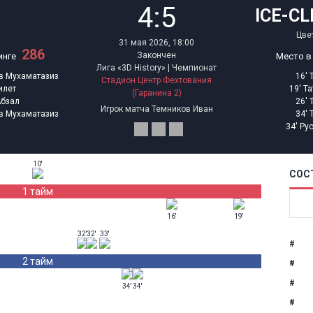
4:5
ICE-C
Цве
31 мая 2026, 18:00
286
Закончен
инге
Место в
Лига «3D History» | Чемпионат
в Мухаматазиз
16'
Стадион Центр Фехтования
илет
19'
Та
(Гаранина 2)
Абзал
26'
Игрок матча
Темников Иван
в Мухаматазиз
34'
34'
Ру
10'
СОС
1 тайм
16'
19'
32'
32'
33'
#
2 тайм
#
#
34'
34'
#