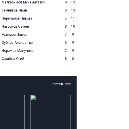
Маткаримов Мухаматазиз
4
13
Темников Иван
8
13
Черепанов Никита
5
11
Нагорнов Семен
8
10
Ахтямов Ильяс
7
9
Зубков Александр
6
9
Норимов Манучехр
7
9
Ожибко Юрий
8
8
Читать все