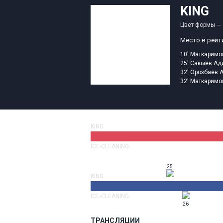
KING
Цвет формы
---
Место в рейт
10'
Маткаримо
25'
Сакыев Ад
32'
Орозбаев 
32'
Маткаримо
KING
ICE-CLEANING
25'
KING
ICE-CLEANING
26'
ТРАНСЛЯЦИИ