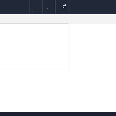
|
#
.