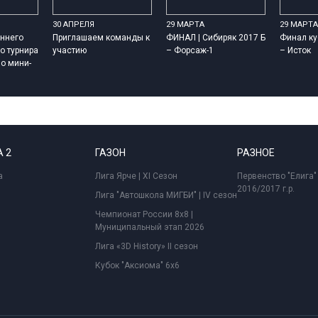
30 АПРЕЛЯ
29 МАРТА
29 МАРТА
ннего
Приглашаем команды к
ФИНАЛ | Сибиряк 2017 Б
Финал ку
о турнира
участию
– Форсаж-1
– Исток
о мини-
 2
ГАЗОН
РАЗНОЕ
а
Лига Ярче | XI Сезон
Первенство "Елига"
2016/2017 г.р.
Лига "Автошкола МИГБИ" | IV сезон
Чемпионат России 8x8 |
Муниципальный этап 2026
Лига «3D History» II сезон
Кубок "Аксиома" 6x6