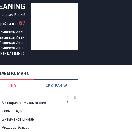
LEANING
т формы
Белый
67
 рейтинге
Темников Иван
тарников Иван
Темников Иван
Темников Иван
снак Владимир
ТАВЫ КОМАНД
KING
ICE-CLEANING
Г
К
Маткаримов Мухаматазиз
2
Сакыев Адилет
1
Ынтымаков Ыйман
Айдаров Эльзар