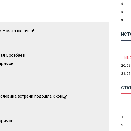
#
#
#
 — матч окончен!
ИСТ
зал Орозбаев
KIN
аримов
26.07
31.05
СТА
половина встречи подошла к концу
1
аримов
2