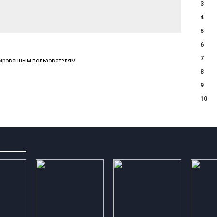
3
4
5
6
7
рированным пользователям.
8
9
10