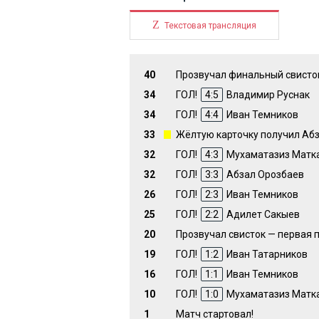
Z
Текстовая трансляция
40
Прозвучал финальный свисток
34
ГОЛ!
4:5
Владимир Руснак
34
ГОЛ!
4:4
Иван Темников
33
Жёлтую карточку получил Аб
32
ГОЛ!
4:3
Мухаматазиз Матк
32
ГОЛ!
3:3
Абзал Орозбаев
26
ГОЛ!
2:3
Иван Темников
25
ГОЛ!
2:2
Адилет Сакыев
20
Прозвучал свисток — первая 
19
ГОЛ!
1:2
Иван Татарников
16
ГОЛ!
1:1
Иван Темников
10
ГОЛ!
1:0
Мухаматазиз Матк
1
Матч стартовал!