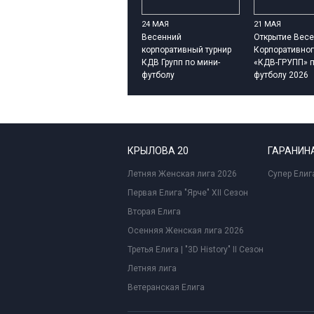
24 МАЯ
21 МАЯ
Весенний
Открытие Весе
корпоративный турнир
Корпоративног
КДВ Групп по мини-
«КДВ-ГРУПП» п
футболу
футболу 2026
КРЫЛОВА 20
ГАРАНИНА
Летняя Женская лига 2026
Супер Елиг
Первая Елига "Ярче" XII Сезон
Вторая Елига
Осенняя Женская лига 2026
Третья Елига | "3D History" II Сезон
Летняя лига
Ветеранская Елига