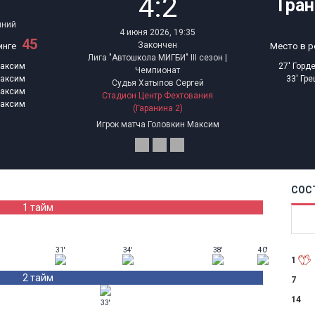
4:2
Тра
иний
4 июня 2026, 19:35
45
Закончен
инге
Место в р
Лига "Автошкола МИГБИ" III сезон |
Максим
27'
Горд
Чемпионат
Максим
33'
Гре
Судья Хатыпов Сергей
Максим
Стадион Центр Фехтования
Максим
(Гаранина 2)
Игрок матча
Головкин Максим
СОС
1 тайм
31'
34'
38'
40'
1
2 тайм
7
14
33'