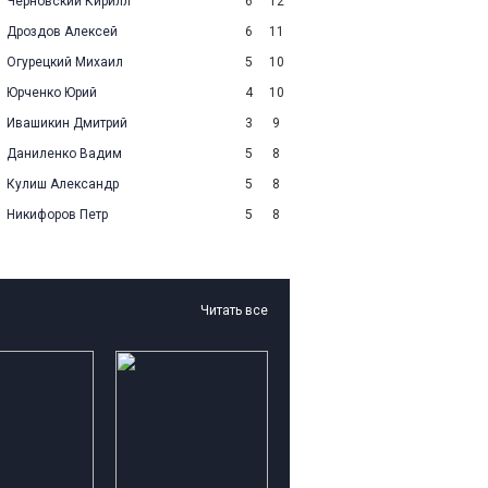
Черновский Кирилл
6
12
Дроздов Алексей
6
11
Огурецкий Михаил
5
10
Юрченко Юрий
4
10
Ивашикин Дмитрий
3
9
Даниленко Вадим
5
8
Кулиш Александр
5
8
Никифоров Петр
5
8
Читать все