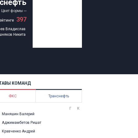
нснефть
Цвет формы
---
397
ейтинге
еев Владислав
шняков Никита
ТАВЫ КОМАНД
ФКС
Транснефть
Г
К
Маняшин Валерий
Аджимамбетов Ришат
Кравченко Андрей