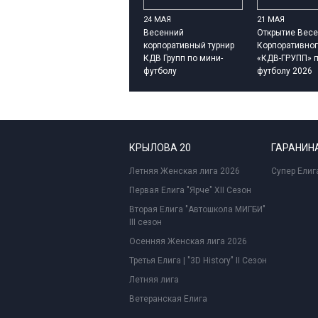
24 МАЯ
21 МАЯ
Весенний
Открытие Весе
корпоративный турнир
Корпоративног
КДВ Групп по мини-
«КДВ-ГРУПП» п
футболу
футболу 2026
КРЫЛОВА 20
ГАРАНИНА
Летняя Женская лига 2026
Супер Елиг
Первая Елига "Ярче" XII Сезон
Вторая Елига "Автошкола МИГБИ"
III сезон
Осенняя Женская лига 2026
Третья Елига | "3D History" II Сезон
Летняя лига
Ветеранская Елига