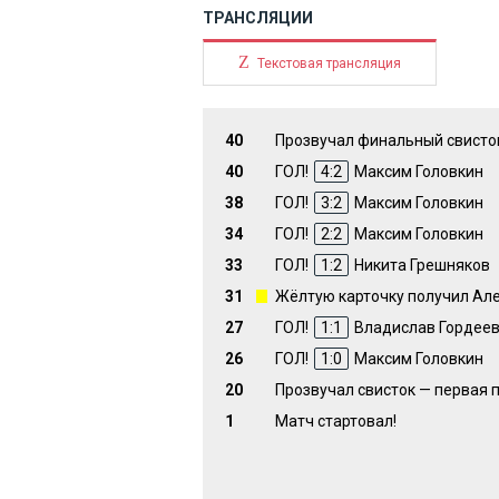
ТРАНСЛЯЦИИ
Z
Текстовая трансляция
40
Прозвучал финальный свисток
40
ГОЛ!
4:2
Максим Головкин
38
ГОЛ!
3:2
Максим Головкин
34
ГОЛ!
2:2
Максим Головкин
33
ГОЛ!
1:2
Никита Грешняков
31
Жёлтую карточку получил Ал
27
ГОЛ!
1:1
Владислав Гордее
26
ГОЛ!
1:0
Максим Головкин
20
Прозвучал свисток — первая 
1
Матч стартовал!