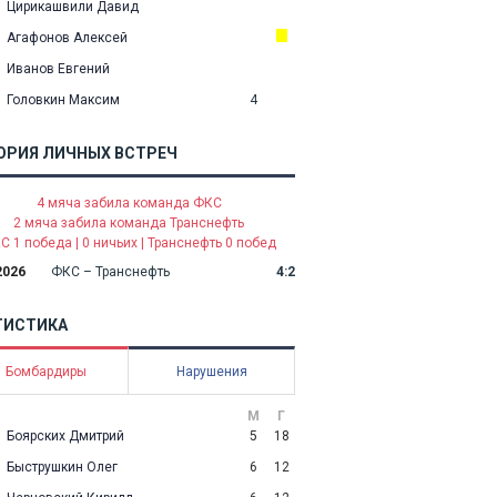
Цирикашвили Давид
Агафонов Алексей
Иванов Евгений
Головкин Максим
4
ОРИЯ ЛИЧНЫХ ВСТРЕЧ
4 мяча забила команда ФКС
2 мяча забила команда Транснефть
С 1 победа | 0 ничьих | Транснефть 0 побед
2026
ФКС – Транснефть
4:2
ТИСТИКА
Бомбардиры
Нарушения
М
Г
Боярских Дмитрий
5
18
Быструшкин Олег
6
12