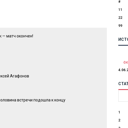
#
11
22
99
 — матч окончен!
ИСТ
ФК
4.06.
ексей Агафонов
СТА
в
половина встречи подошла к концу
1
2