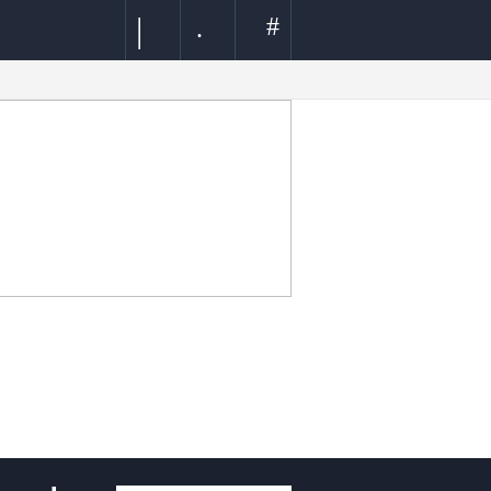
|
#
.