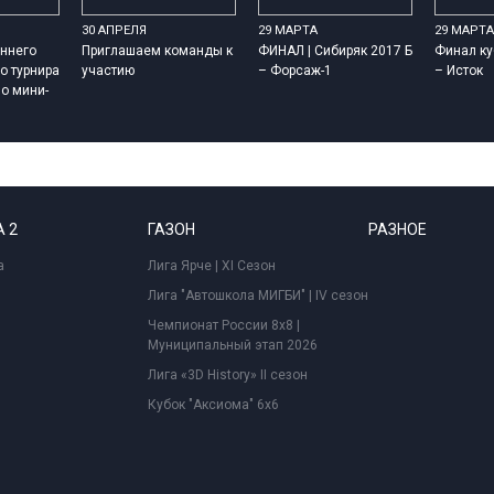
30 АПРЕЛЯ
29 МАРТА
29 МАРТА
ннего
Приглашаем команды к
ФИНАЛ | Сибиряк 2017 Б
Финал ку
о турнира
участию
– Форсаж-1
– Исток
о мини-
 2
ГАЗОН
РАЗНОЕ
а
Лига Ярче | XI Сезон
Лига "Автошкола МИГБИ" | IV сезон
Чемпионат России 8x8 |
Муниципальный этап 2026
Лига «3D History» II сезон
Кубок "Аксиома" 6x6