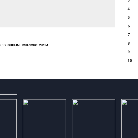
3
4
5
6
7
8
рированным пользователям.
9
10