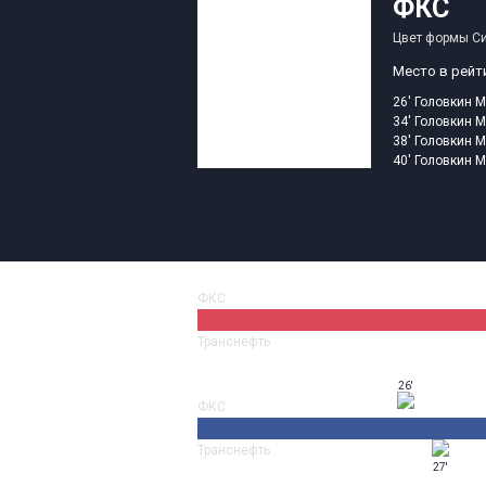
ФКС
Цвет формы
С
Место в рейт
26'
Головкин 
34'
Головкин 
38'
Головкин 
40'
Головкин 
ФКС
Транснефть
26'
ФКС
Транснефть
27'