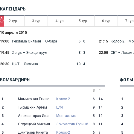
КАЛЕНДАРЬ
Ô
2 тур
3 тур
4 тур
5 тур
6 тур
7 тур
10 апреля 2015
19:00
Реклама Онлайн – О-Хара
5 : 0
21:15
Колос-2 – М
19:45
Zergs – Эко-центрум
3 : 3
22:00
СБТ – Локомо
20:30
ЦФТ – Дюжина
10 : 4
БОМБАРДИРЫ
ФОЛЫ
И
Г
1
Мамиконян Егише
Колос-2
6
14
1
2
Тырышкин Артем
ЦФТ
9
14
2
3
Александров Иван
Монтажник
8
12
3
4
Огурецкий Михаил
Локомотив Горный
8
11
4
5
Дмитриев Никита
Колос-2
6
9
5