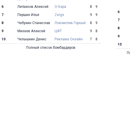
6
Литвинов Алексей
О-Хара
8
9
6
7
Першин Илья
Zergs
9
9
7
8
Чебукин Станислав
Локомотив Горный
8
9
8
9
Михеев Алексей
ЦФТ
9
8
9
10
Челышкин Денис
Реклама Онлайн
7
8
10
Полный список бомбардиров
П