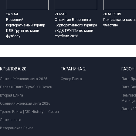
24 МАЯ
21 МАЯ
30 АПРЕЛЯ
Весенний
Открытие Весеннего
Приглашаем кома
корпоративный турнир
Корпоративного турнира
участию
КДВ Групп по мини-
«КДВ-ГРУПП» по мини-
футболу
футболу 2026
КРЫЛОВА 20
ГАРАНИНА 2
ГАЗОН
Летняя Женская лига 2026
Супер Елига
Лига Ярч
Первая Елига "Ярче" XII Сезон
Лига "А
Вторая Елига
Чемпион
Муницип
Осенняя Женская лига 2026
Лига «3D
Третья Елига | "3D History" II Сезон
Летняя лига
Ветеранская Елига