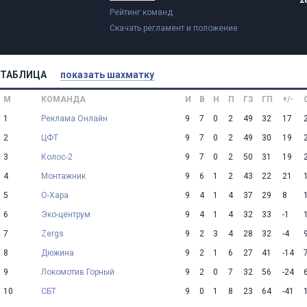
----------------------
2
Рейтинг команд
Скачать регламент и положение
ТАБЛИЦА
показать шахматку
М
КОМАНДА
И
В
Н
П
ГЗ
ГП
+/-
1
Реклама Онлайн
9
7
0
2
49
32
17
2
ЦФТ
9
7
0
2
49
30
19
3
Колос-2
9
7
0
2
50
31
19
4
Монтажник
9
6
1
2
43
22
21
5
О-Хара
9
4
1
4
37
29
8
6
Эко-центрум
9
4
1
4
32
33
-1
7
Zergs
9
2
3
4
28
32
-4
8
Дюжина
9
2
1
6
27
41
-14
9
Локомотив Горный
9
2
0
7
32
56
-24
10
СБТ
9
0
1
8
23
64
-41