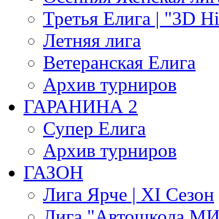
Третья Елига | "3D Hi
Летняя лига
Ветеранская Елига
Архив турниров
ГАРАНИНА 2
Супер Елига
Архив турниров
ГАЗОН
Лига Ярче | XI Сезон
Лига "Автошкола МИГ