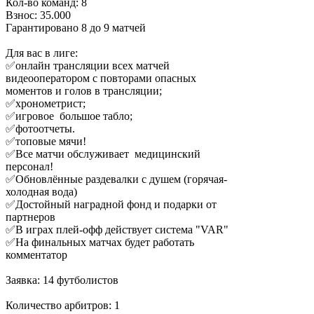
Кол-во команд: 8
Взнос: 35.000
Гарантировано 8 до 9 матчей
Для вас в лиге:
✅онлайн трансляции всех матчей
видеооператором с повторами опасных
моментов и голов в трансляции;
✅хронометрист;
✅игровое большое табло;
✅фотоотчеты.
✅топовые мячи!
✅Все матчи обслуживает медицинский
персонал!
✅Обновлённые раздевалки с душем (горячая-
холодная вода)
✅Достойный наградной фонд и подарки от
партнеров
✅В играх плей-офф действует система "VAR"
✅На финальных матчах будет работать
комментатор
Заявка: 14 футболистов
Количество арбитров: 1