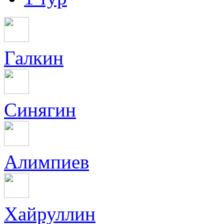
Галкин
Синягин
Алимпиев
Хайруллин