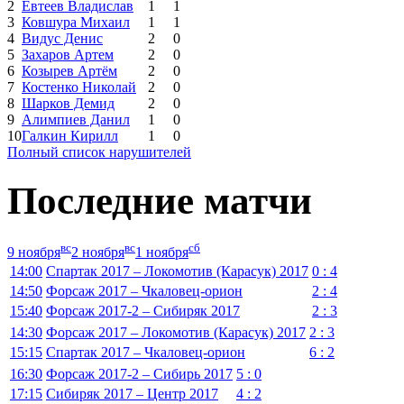
2
Евтеев Владислав
1
1
3
Ковшура Михаил
1
1
4
Видус Денис
2
0
5
Захаров Артем
2
0
6
Козырев Артём
2
0
7
Костенко Николай
2
0
8
Шарков Демид
2
0
9
Алимпиев Данил
1
0
10
Галкин Кирилл
1
0
Полный список нарушителей
Последние матчи
вс
вс
сб
9 ноября
2 ноября
1 ноября
14:00
Спартак 2017 – Локомотив (Карасук) 2017
0 : 4
14:50
Форсаж 2017 – Чкаловец-орион
2 : 4
15:40
Форсаж 2017-2 – Сибиряк 2017
2 : 3
14:30
Форсаж 2017 – Локомотив (Карасук) 2017
2 : 3
15:15
Спартак 2017 – Чкаловец-орион
6 : 2
16:30
Форсаж 2017-2 – Сибирь 2017
5 : 0
17:15
Сибиряк 2017 – Центр 2017
4 : 2