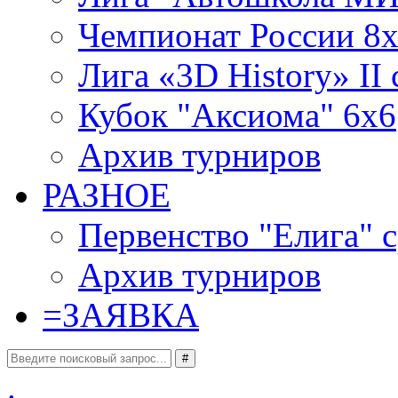
Чемпионат России 8x
Лига «3D History» II 
Кубок "Аксиома" 6x6
Архив турниров
РАЗНОЕ
Первенство "Елига" с
Архив турниров
=
ЗАЯВКА
#
.