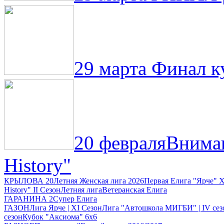
29 марта
Финал ку
20 февраля
Вниман
History"
КРЫЛОВА 20
Летняя Женская лига 2026
Первая Елига "Ярче" X
History" II Сезон
Летняя лига
Ветеранская Елига
ГАРАНИНА 2
Супер Елига
ГАЗОН
Лига Ярче | XI Сезон
Лига "Автошкола МИГБИ" | IV сез
сезон
Кубок "Аксиома" 6x6