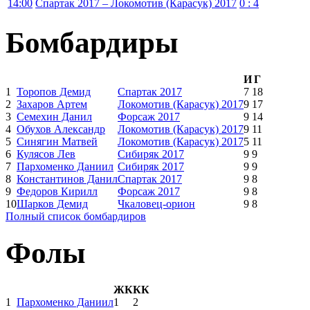
14:00
Спартак 2017 – Локомотив (Карасук) 2017
0 : 4
Бомбардиры
И
Г
1
Торопов Демид
Спартак 2017
7
18
2
Захаров Артем
Локомотив (Карасук) 2017
9
17
3
Семехин Данил
Форсаж 2017
9
14
4
Обухов Александр
Локомотив (Карасук) 2017
9
11
5
Синягин Матвей
Локомотив (Карасук) 2017
5
11
6
Кулясов Лев
Сибиряк 2017
9
9
7
Пархоменко Даниил
Сибиряк 2017
9
9
8
Константинов Данил
Спартак 2017
9
8
9
Федоров Кирилл
Форсаж 2017
9
8
10
Шарков Демид
Чкаловец-орион
9
8
Полный список бомбардиров
Фолы
ЖК
КК
1
Пархоменко Даниил
1
2