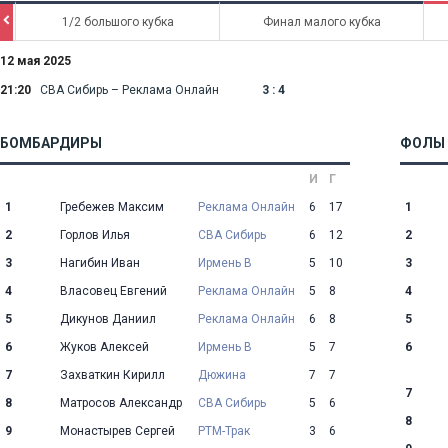
Ô
1/2 большого кубка
Финал малого кубка
12 мая 2025
21:20
СВА Сибирь – Реклама Онлайн
3 : 4
БОМБАРДИРЫ
ФОЛЫ
И
Г
1
Гребежев Максим
Реклама Онлайн
6
17
1
2
Горлов Илья
СВА Сибирь
6
12
2
3
Нагибин Иван
Ирмень В
5
10
3
4
Власовец Евгений
Реклама Онлайн
5
8
4
5
Дикунов Даниил
Реклама Онлайн
6
8
5
6
Жуков Алексей
Ирмень В
5
7
6
7
Захваткин Кирилл
Дюжина
7
7
7
8
Матросов Александр
СВА Сибирь
5
6
8
9
Монастырев Сергей
РТМ-Трак
3
6