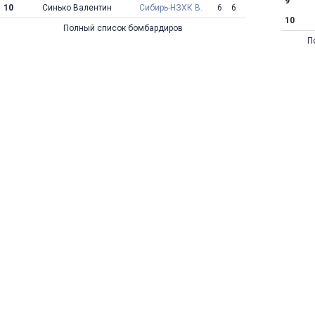
9
10
Синько Валентин
Сибирь-НЗХК В.
6
6
10
Полный список бомбардиров
П