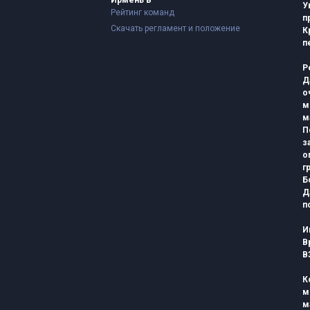
Ирмень В
У
Рейтинг команд
п
Скачать регламент и положение
К
п
Р
Д
о
м
м
П
з
о
г
Б
Д
п
И
В
В
К
м
м