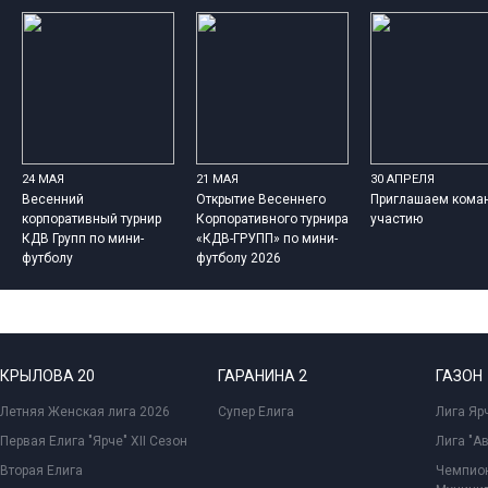
24 МАЯ
21 МАЯ
30 АПРЕЛЯ
Весенний
Открытие Весеннего
Приглашаем кома
корпоративный турнир
Корпоративного турнира
участию
КДВ Групп по мини-
«КДВ-ГРУПП» по мини-
футболу
футболу 2026
КРЫЛОВА 20
ГАРАНИНА 2
ГАЗОН
Летняя Женская лига 2026
Супер Елига
Лига Ярч
Первая Елига "Ярче" XII Сезон
Лига "А
Вторая Елига
Чемпион