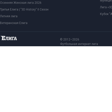
Муницип
Осенняя Женская лига 2026
Лига «3D
Третья Елига | "3D History" II Сезон
Кубок "
Летняя лига
Ветеранская Елига
© 2012–2026
Футбольная интернет лига