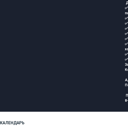
Д
✅
п
✅
✅
✅
✅
✅
✅
х
✅
✅
З
К
А
П
П
8
КАЛЕНДАРЬ