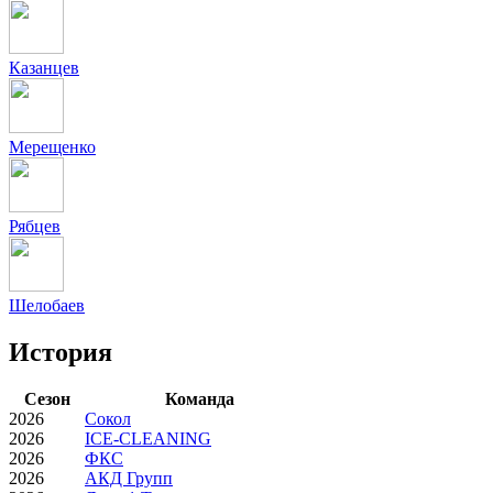
Казанцев
Мерещенко
Рябцев
Шелобаев
История
Сезон
Команда
2026
Сокол
2026
ICE-CLEANING
2026
ФКС
2026
АКД Групп