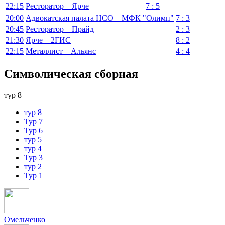
22:15
Ресторатор – Ярче
7 : 5
20:00
Адвокатская палата НСО – МФК "Олимп"
7 : 3
20:45
Ресторатор – Прайд
2 : 3
21:30
Ярче – 2ГИС
8 : 2
22:15
Металлист – Альянс
4 : 4
Символическая сборная
тур 8
тур 8
Тур 7
Тур 6
тур 5
тур 4
Тур 3
тур 2
Тур 1
Омельченко