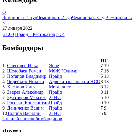
Ô
Чемпионат. 1 тур
Чемпионат. 2 тур
Чемпионат. 3 тур
Чемпионат. 
×
27 января 2022
21:00
Прайд – Ресторатор
5 : 4
Бомбардиры
И
Г
1
Снегирев Илья
Ярче
7
19
2
Шелобаев Роман
МФК "Олимп"
7
16
3
Потапов Владимир
Прайд
5
13
4
Чирейкин Никита
Адвокатская палата НСО
8
13
5
Хасанов Илья
Металлист
8
12
6
Зверев Александр
Прайд
8
11
7
Бухтияров Максим
2ГИС
5
10
8
Рогозин Константин
Прайд
9
10
9
Даниленко Вадим
Прайд
7
9
10
Толппа Василий
2ГИС
5
9
Полный список бомбардиров
Фолы