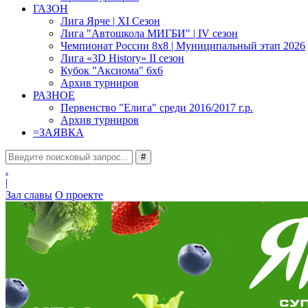
ГАЗОН
Лига Ярче | XI Сезон
Лига "Автошкола МИГБИ" | IV сезон
Чемпионат России 8x8 | Муниципальный этап 2026
Лига «3D History» II сезон
Кубок "Аксиома" 6x6
Архив турниров
РАЗНОЕ
Первенство "Елига" среди 2016/2017 г.р.
Архив турниров
=
ЗАЯВКА
#
.
|
Зал славы
О проекте