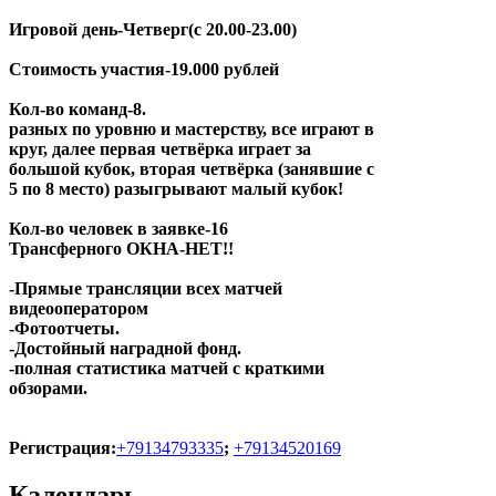
Игровой день-Четверг(с 20.00-23.00)
Стоимость участия-19.000 рублей
Кол-во команд-8.
разных по уровню и мастерству, все играют в
круг, далее первая четвёрка играет за
большой кубок, вторая четвёрка (занявшие с
5 по 8 место) разыгрывают малый кубок!
Кол-во человек в заявке-16
Трансферного ОКНА-НЕТ!!
-Прямые трансляции всех матчей
видеооператором
-Фотоотчеты.
-Достойный наградной фонд.
-полная статистика матчей с краткими
обзорами.
Регистрация:
+79134793335
;
+79134520169
Календарь