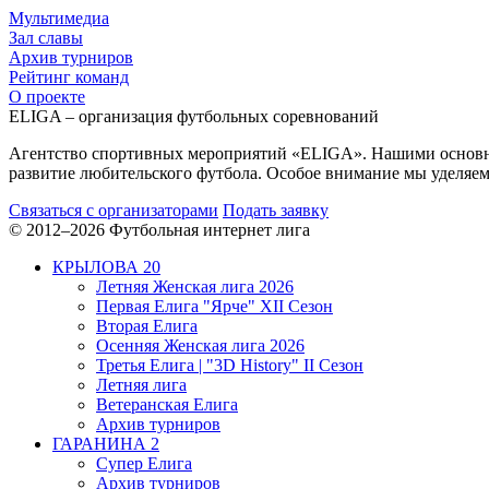
Мультимедиа
Зал славы
Архив турниров
Рейтинг команд
О проекте
ELIGA – организация футбольных соревнований
Агентство спортивных мероприятий «ELIGA». Нашими основным
развитие любительского футбола. Особое внимание мы уделяем 
Связаться с организаторами
Подать заявку
© 2012–2026 Футбольная интернет лига
КРЫЛОВА 20
Летняя Женская лига 2026
Первая Елига "Ярче" XII Сезон
Вторая Елига
Осенняя Женская лига 2026
Третья Елига | "3D History" II Сезон
Летняя лига
Ветеранская Елига
Архив турниров
ГАРАНИНА 2
Супер Елига
Архив турниров