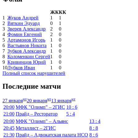
ЖК
КК
1
Жуков Андрей
1
1
2
Вяткин Эдуард
0
1
3
Зверев Александр
2
0
4
Фомин Евгений
2
0
5
Артамонов Игорь
1
0
6
Вастьянов Никита
1
0
7
Зубков Александр
1
0
8
Коломенкин Сергей
1
0
9
Кривинцов Юрий
1
0
10
Лубков Иван
1
0
Полный список нарушителей
Последние матчи
чт
чт
чт
27 января
20 января
13 января
20:00
МФК "Олимп" – 2ГИС
10 : 6
21:00
Прайд – Ресторатор
5 : 4
20:00
МФК "Олимп" – Альянс
13 : 4
20:45
Металлист – 2ГИС
8 : 8
21:30
Прайд – Адвокатская палата НСО
8 : 6